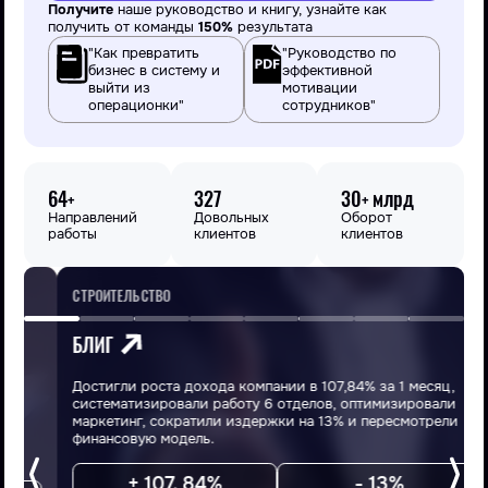
Получите
наше руководство и книгу, узнайте как
получить от команды
150%
результата
"Как превратить
"Руководство по
бизнес в систему и
эффективной
выйти из
мотивации
операционки"
сотрудников"
64
327
30
млрд
+
+
Направлений
Довольных
Оборот
работы
клиентов
клиентов
СТРОИТЕЛЬСТВО
С
БЛИГ
Достигли роста дохода компании в 107,84% за 1 месяц,
В
систематизировали работу 6 отделов, оптимизировали
п
маркетинг, сократили издержки на 13% и пересмотрели
О
финансовую модель.
п
+ 107, 84%
- 13%