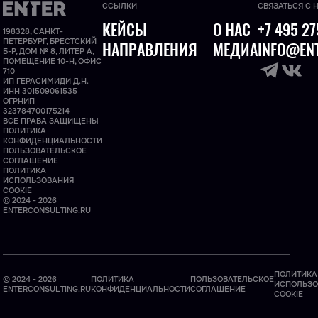
ССЫЛКИ
СВЯЗАТЬСЯ С 
КЕЙСЫ
О НАС
+7 495 27
198328, САНКТ-
ПЕТЕРБУРГ, БРЕСТСКИЙ
НАПРАВЛЕНИЯ
МЕДИА
INFO@ENT
Б-Р, ДОМ № 8, ЛИТЕР А,
ПОМЕЩЕНИЕ 10-Н, ОФИС
710
ИП ГЕРАСИМИДИ Д.Н.
ИНН 301509061535
ОГРНИП
323784700175214
ВСЕ ПРАВА ЗАЩИЩЕНЫ
ПОЛИТИКА
КОНФИДЕНЦИАЛЬНОСТИ
ПОЛЬЗОВАТЕЛЬСКОЕ
СОГЛАШЕНИЕ
ПОЛИТИКА
ИСПОЛЬЗОВАНИЯ
COOKIE
© 2024 - 2026
ENTERCONSULTING.RU
ПОЛИТИКА
© 2024 - 2026
ПОЛИТИКА
ПОЛЬЗОВАТЕЛЬСКОЕ
ИСПОЛЬЗО
ENTERCONSULTING.RU
КОНФИДЕНЦИАЛЬНОСТИ
СОГЛАШЕНИЕ
COOKIE