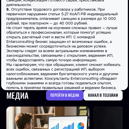
санкции, конфискация готового сырья, приостановка
деятельности.
Отсутствие трудового договора у работников. При
первичном нарушении статьи 5.27 КоАП РФ индивидуальный
предприниматель оплачивает санкцию в размере до 10 000
рублей, при повторном — до 40 000 рублей.
Не стоит терять время на изучение сложных правил — лучше
обратиться к профессионалам, которые помогут успешно
открыть расчетный счет и вести ИП. С командой
Enterconsulting бизнес защищен от возможных ошибок, а
бизнесмен может сосредоточиться на деловом успехе.
Эксперты следят за всеми актуальными изменениями в
законодательстве, связанными с открытием, ведением ИП,
чтобы предоставлять самую точную информацию.
Мы гарантируем, что при обращении, клиент сможет избежать
всех ошибок, связанных с регистрацией ИП, выбором
налогообложения, ведением бухгалтерского учета и другими
важными аспектами. Консультанты Enterconsulting обладают
глубокими знаниями и всегда готовы поделиться опытом,
помочь в принятии правильных решений и ведении бизнеса.
МЕДИА
ПЕРЕЙТИ В МЕДИА
КАНАЛ В TELEGRAM