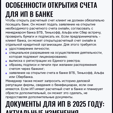
ОСОБЕННОСТИ ОТКРЫТИЯ СЧЕТА
ДЛЯ ИП В БАНКЕ
Чтобы
открыть расчетный счет
клиент не должен обязательно
посещать
банк
. Он может подать заявление на
открытие
необходимого расчетного счета
онлайн, согласовать с
менеджером
банка ВТБ, Тинькофф, Альфа
или
Сбер
встречу,
проверить бумаги и подписать их. Если предприниматель -
клиент банка, он может
открыть
расчетный счет
онлайн в
отдельной кредитной организации. Для этого требуется:
удостоверение личности;
специальное разрешение на осуществление деятельности,
которая подлежит лицензированию;
выписка о регистрации из Единого реестра;
образец подписи и печати при желании распоряжения
счетом через банкинг;
заявление на открытие
счета
в
банке ВТБ, Тинькофф, Альфа
или
Сбербанка
.
Менеджер также может запросить историю деловой
репутации фирмы, сведения о бенефициарах, если они
имеются. Если
ИП
имеет
расчетный счет
в
банке
и планирует
обрести дополнительный, он может это сделать, не
предоставляя дополнительные документы.
ДОКУМЕНТЫ ДЛЯ ИП В 2025 ГОДУ:
АКТУАЛЬНЫЕ ИЗМЕНЕНИЯ