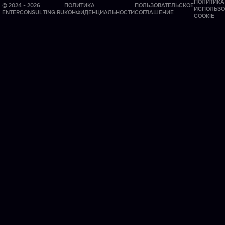
ПОЛИТИКА
© 2024 - 2026
ПОЛИТИКА
ПОЛЬЗОВАТЕЛЬСКОЕ
ИСПОЛЬЗО
ENTERCONSULTING.RU
КОНФИДЕНЦИАЛЬНОСТИ
СОГЛАШЕНИЕ
COOKIE