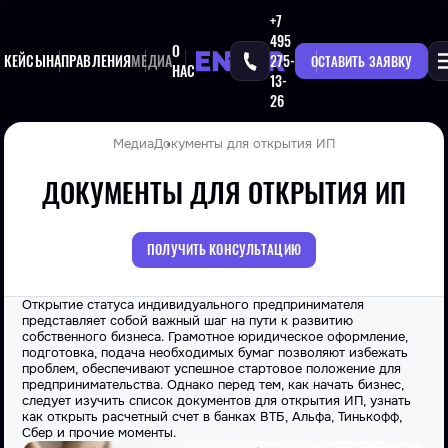
+7
495
О
КЕЙСЫ
НАПРАВЛЕНИЯ
МЕДИА
275-
ОСТАВИТЬ ЗАЯВКУ
НАС
13-
26
Медиа
Документы для открытия ИП
ДОКУМЕНТЫ ДЛЯ ОТКРЫТИЯ ИП
ПОЛУЧИТЬ КОНСУЛЬТАЦИЮ
Открытие
статуса индивидуального предпринимателя
представляет собой важный шаг на пути к развитию
собственного бизнеса. Грамотное юридическое оформление,
подготовка,
подача необходимых
бумаг позволяют избежать
проблем, обеспечивают успешное стартовое положение для
предпринимательства. Однако перед тем, как начать бизнес,
следует изучить
список документов для открытия ИП
, узнать
как открыть
расчетный счет
в
банках ВТБ, Альфа, Тинькофф,
Сбер
и прочие моменты.