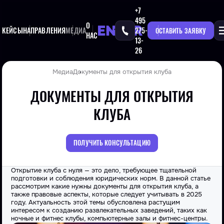
+7
495
О
КЕЙСЫ
НАПРАВЛЕНИЯ
МЕДИА
275-
ОСТАВИТЬ ЗАЯВКУ
НАС
13-
26
Медиа
Документы для открытия клуба
ДОКУМЕНТЫ ДЛЯ ОТКРЫТИЯ
КЛУБА
ПОЛУЧИТЬ КОНСУЛЬТАЦИЮ
Открытие клуба
с
нуля
— это
дело
, требующее тщательной
подготовки и соблюдения юридических норм. В данной статье
рассмотрим какие нужны
документы для открытия клуба
, а
также правовые аспекты, которые следует учитывать в 2025
году
. Актуальность этой темы обусловлена растущим
интересом к созданию развлекательных заведений, таких как
ночные и фитнес клубы,
компьютерные
залы и фитнес-центры.