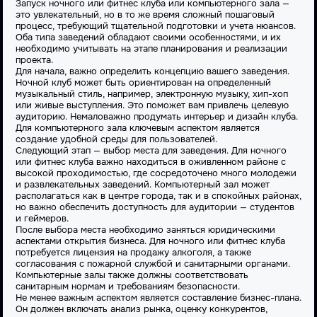
Запуск ночного или фитнес клуба или компьютерного зала —
это увлекательный, но в то же время сложный пошаговый
процесс, требующий тщательной подготовки и учета нюансов.
Оба типа заведений обладают своими особенностями, и их
необходимо учитывать на этапе планирования и реализации
проекта.
Для начала, важно определить концепцию вашего заведения.
Ночной клуб может быть ориентирован на определенный
музыкальный стиль, например, электронную музыку, хип-хоп
или живые выступления. Это поможет вам привлечь целевую
аудиторию. Немаловажно продумать интерьер и дизайн клуба.
Для компьютерного зала ключевым аспектом является
создание удобной среды для пользователей.
Следующий этап — выбор места для заведения. Для ночного
или фитнес клуба важно находиться в оживленном районе с
высокой проходимостью, где сосредоточено много молодежи
и развлекательных заведений. Компьютерный зал может
располагаться как в центре города, так и в спокойных районах,
но важно обеспечить доступность для аудитории — студентов
и геймеров.
После выбора места необходимо заняться юридическими
аспектами открытия бизнеса. Для ночного или фитнес клуба
потребуется лицензия на продажу алкоголя, а также
согласования с пожарной службой и санитарными органами.
Компьютерные залы также должны соответствовать
санитарным нормам и требованиям безопасности.
Не менее важным аспектом является составление бизнес-плана.
Он должен включать анализ рынка, оценку конкурентов,