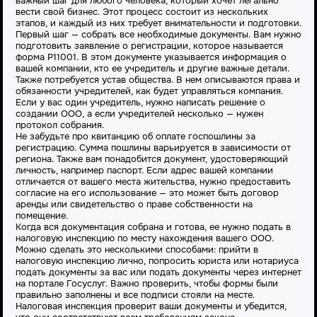
важный шаг для любого человека, который хочет легально
вести свой бизнес. Этот процесс состоит из нескольких
этапов, и каждый из них требует внимательности и подготовки.
Первый шаг — собрать все необходимые
документы
. Вам нужно
подготовить заявление о регистрации, которое называется
форма Р11001. В этом документе указывается информация о
вашей компании, кто ее учредитель и другие важные детали.
Также потребуется устав общества. В нем описываются права и
обязанности учредителей, как будет управляться компания.
Если у вас
один учредитель
, нужно написать решение о
создании ООО, а если учредителей несколько — нужен
протокол собрания.
Не забудьте про квитанцию об оплате госпошлины за
регистрацию. Сумма пошлины варьируется в зависимости от
региона. Также вам понадобится документ, удостоверяющий
личность, например паспорт. Если адрес вашей компании
отличается от вашего места жительства, нужно предоставить
согласие на его использование — это может быть договор
аренды или свидетельство о праве собственности на
помещение.
Когда вся документация собрана и готова, ее нужно подать в
налоговую инспекцию по месту нахождения вашего ООО.
Можно сделать это несколькими способами: прийти в
налоговую инспекцию лично, попросить юриста или нотариуса
подать документы за вас или подать документы через интернет
на портале Госуслуг. Важно проверить, чтобы формы были
правильно заполнены и все подписи стояли на месте.
Налоговая инспекция проверит ваши документы и убедится,