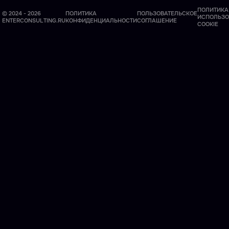
ПОЛИТИКА
© 2024 - 2026
ПОЛИТИКА
ПОЛЬЗОВАТЕЛЬСКОЕ
ИСПОЛЬЗО
ENTERCONSULTING.RU
КОНФИДЕНЦИАЛЬНОСТИ
СОГЛАШЕНИЕ
COOKIE