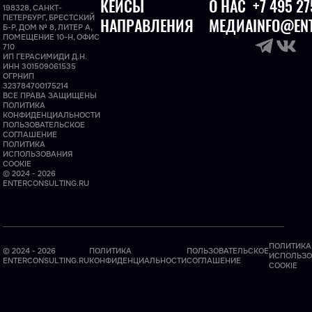
КЕЙСЫ
О НАС
+7 495 27
198328, САНКТ-
ПЕТЕРБУРГ, БРЕСТСКИЙ
НАПРАВЛЕНИЯ
МЕДИА
INFO@ENT
Б-Р, ДОМ № 8, ЛИТЕР А,
ПОМЕЩЕНИЕ 10-Н, ОФИС
710
ИП ГЕРАСИМИДИ Д.Н.
ИНН 301509061535
ОГРНИП
323784700175214
ВСЕ ПРАВА ЗАЩИЩЕНЫ
ПОЛИТИКА
КОНФИДЕНЦИАЛЬНОСТИ
ПОЛЬЗОВАТЕЛЬСКОЕ
СОГЛАШЕНИЕ
ПОЛИТИКА
ИСПОЛЬЗОВАНИЯ
COOKIE
© 2024 - 2026
ENTERCONSULTING.RU
ПОЛИТИКА
© 2024 - 2026
ПОЛИТИКА
ПОЛЬЗОВАТЕЛЬСКОЕ
ИСПОЛЬЗО
ENTERCONSULTING.RU
КОНФИДЕНЦИАЛЬНОСТИ
СОГЛАШЕНИЕ
COOKIE