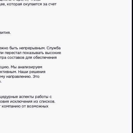
е, которая окупается за счет
вития.
олжно быть непрерывным. Служба
или перестал показывать высокие
тра составов для обеспечения
нкцию. Мы анализируем
ективным. Наши решения
ому направлению. Это
.
цедурные аспекты работы с
овия исключения из списков.
ет компанию от возможных