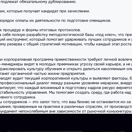
 подлежат обязательному дублированию.
ии, которые получает кандидат при зачислении.
порядок оплаты их деятельности по подготовке сменщиков.
х процедур и формы итоговых протоколов.
на себя полную разработку методологической базы «под ключ», что пр
ий инструмент, который помогает удерживать лучших сотрудников и р
ему резерва с общей стратегией мотивации, чтобы каждый этап роста
и корпоративная программа преемственности требуют личной вовлече
п-менеджеры видят в молодых преемниках угрозу своей карьере, а не
транслировать культуру обучения и открыто делиться накопленным оп
танет органичной частью жизни предприятия.
роводят аудит текущей корпоративной культуры и выявляют факторы, 
 профессиональный диалог между разными уровнями иерархии, внедр
антирует, что каждый вложенный в подготовку кадров ресурс вернет
табильность управления. Мы помогаем создать среду, где работа над
ивного сотрудника.
 сотрудников — это залог того, что ваш бизнес не остановится из-за
ения, проверенные на практике в различных отраслях, от производст
фундамент непоколебимым вне зависимости от рыночной конъюнктуры