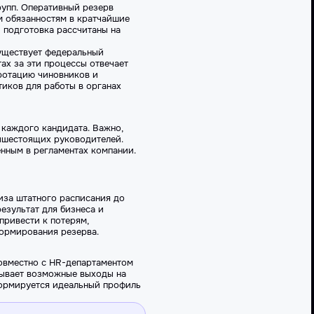
рупп. Оперативный резерв
м обязанностям в кратчайшие
 подготовка рассчитаны на
Существует федеральный
ах за эти процессы отвечает
 ротацию чиновников и
иков для работы в органах
 каждого кандидата. Важно,
ышестоящих руководителей.
нным в регламентах компании.
иза штатного расписания до
езультат для бизнеса и
ривести к потерям,
ормирования резерва.
совместно с HR-департаментом
итывает возможные выходы на
 формируется идеальный профиль