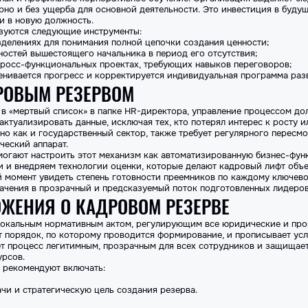
но и без ущерба для основной деятельности. Это инвестиция в будуще
и в новую должность.
ьзуются следующие инструменты:
делениях для понимания полной цепочки создания ценности;
ностей вышестоящего начальника в период его отсутствия;
 кросс-функциональных проектах, требующих навыков переговоров;
ценивается прогресс и корректируется индивидуальная программа раз
РОВЫМ РЕЗЕРВОМ
 в «мертвый список» в папке HR-директора, управление процессом д
актуализировать данные, исключая тех, кто потерял интерес к росту 
но как и государственный сектор, также требует регулярного пересмо
ческий аппарат.
омогают настроить этот механизм как автоматизированную бизнес-фу
и и внедряем технологии оценки, которые делают кадровый лифт объ
й момент увидеть степень готовности преемников по каждому ключев
ачения в прозрачный и предсказуемый поток подготовленных лидеров
ОЖЕНИЯ О КАДРОВОМ РЕЗЕРВЕ
окальным нормативным актом, регулирующим все юридические и про
т порядок, по которому проводится формирование, и прописывает усл
ет процесс легитимным, прозрачным для всех сотрудников и защища
урсов.
ы рекомендуют включать:
чи и стратегическую цель создания резерва.