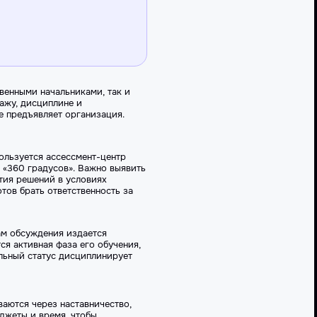
венными начальниками, так и
ажу, дисциплине и
е предъявляет организация.
ользуется ассессмент-центр
а «360 градусов». Важно выявить
тия решений в условиях
отов брать ответственность за
ам обсуждения издается
ся активная фаза его обучения,
льный статус дисциплинирует
аются через наставничество,
джеты и время, чтобы