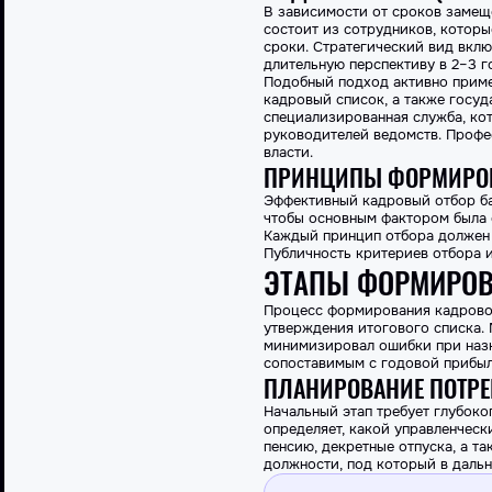
В зависимости от сроков замеще
состоит из сотрудников, котор
сроки. Стратегический вид вклю
длительную перспективу в 2–3 г
Подобный подход активно примен
кадровый список, а также госуд
специализированная служба, ко
руководителей ведомств. Профе
власти.
ПРИНЦИПЫ ФОРМИРО
Эффективный кадровый отбор ба
чтобы основным фактором была 
Каждый принцип отбора должен 
Публичность критериев отбора 
ЭТАПЫ ФОРМИРОВ
Процесс формирования кадровог
утверждения итогового списка. 
минимизировал ошибки при назн
сопоставимым с годовой прибыл
ПЛАНИРОВАНИЕ ПОТРЕ
Начальный этап требует глубок
определяет, какой управленческ
пенсию, декретные отпуска, а т
должности, под который в дальн