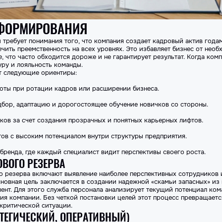
 ФОРМИРОВАНИЯ
 требует понимания того, что компания создает кадровый актив год
ечить преемственность на всех уровнях. Это избавляет бизнес от нео
, что часто обходится дороже и не гарантирует результат. Когда комп
уру и лояльность команды.
т следующие ориентиры:
оты при ротации кадров или расширении бизнеса.
дбор, адаптацию и дорогостоящее обучение новичков со стороны.
ов за счет создания прозрачных и понятных карьерных лифтов.
ов с высоким потенциалом внутри структуры предприятия.
ренда, где каждый специалист видит перспективы своего роста.
ВОГО РЕЗЕРВА
 резерва включают выявление наиболее перспективных сотрудников 
новная цель заключается в создании надежной «скамьи запасных» из 
нт. Для этого служба персонала анализирует текущий потенциал кома
ия компании. Без четкой постановки целей этот процесс превращает
 критической ситуации.
ТЕГИЧЕСКИЙ, ОПЕРАТИВНЫЙ)