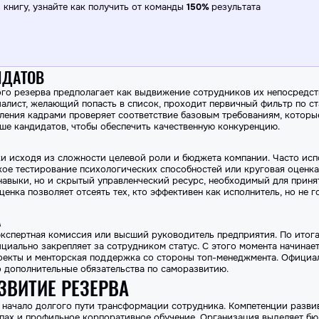
книгу, узнайте как получить от команды
150%
результата
ИДАТОВ
о резерва предполагает как выдвижение сотрудников их непосредст
алист, желающий попасть в список, проходит первичный фильтр по ст
ления кадрами проверяет соответствие базовым требованиям, которы
ше кандидатов, чтобы обеспечить качественную конкуренцию.
и исходя из сложности целевой роли и бюджета компании. Часто исп
окое тестирование психологических способностей или круговая оценк
навыки, но и скрытый управленческий ресурс, необходимый для приня
енка позволяет отсеять тех, кто эффективен как исполнитель, но не г
А
кспертная комиссия или высший руководитель предприятия. По итог
циально закрепляет за сотрудником статус. С этого момента начинает
роекты и менторская поддержка со стороны топ-менеджмента. Официа
о дополнительные обязательства по саморазвитию.
ЗВИТИЕ РЕЗЕРВА
 начало долгого пути трансформации сотрудника. Компетенции развив
ппах и профильное корпоративное обучение. Организация выделяет бю