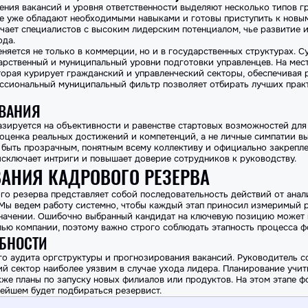
ния вакансий и уровня ответственности выделяют несколько типов г
ые уже обладают необходимыми навыками и готовы приступить к новы
чает специалистов с высоким лидерским потенциалом, чье развитие и
ода.
яется не только в коммерции, но и в государственных структурах. 
арственный и муниципальный уровни подготовки управленцев. На мест
торая курирует гражданский и управленческий секторы, обеспечивая
ссиональный муниципальный фильтр позволяет отбирать лучших практ
ВАНИЯ
зируется на объективности и равенстве стартовых возможностей для
оценка реальных достижений и компетенций, а не личные симпатии в
быть прозрачным, понятным всему коллективу и официально закрепле
исключает интриги и повышает доверие сотрудников к руководству.
АНИЯ КАДРОВОГО РЕЗЕРВА
о резерва представляет собой последовательность действий от анал
Мы ведем работу системно, чтобы каждый этап приносил измеримый р
ачении. Ошибочно выбранный кандидат на ключевую позицию может п
ью компании, поэтому важно строго соблюдать этапность процесса ф
БНОСТИ
ого аудита оргструктуры и прогнозирования вакансий. Руководитель 
ий сектор наиболее уязвим в случае ухода лидера. Планирование уч
акже планы по запуску новых филиалов или продуктов. На этом этапе
ейшем будет подбираться резервист.