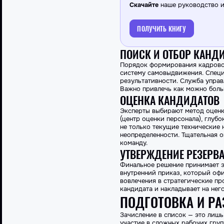
Скачайте
наше руководство и 
ПОЛУЧИТЬ КНИГУ
ПОИСК И ОТБОР КАНД
Порядок формирования кадровог
систему самовыдвижения. Специ
результативности. Служба управ
Важно привлечь как можно боль
ОЦЕНКА КАНДИДАТОВ
Эксперты выбирают метод оценк
(центр оценки персонала), глуб
не только текущие технические 
неопределенности. Тщательная оц
команду.
УТВЕРЖДЕНИЕ РЕЗЕРВ
Финальное решение принимает э
внутренний приказ, который офи
вовлечения в стратегические п
кандидата и накладывает на нег
ПОДГОТОВКА И РА
Зачисление в список — это лишь
участие в сложных рабочих гру