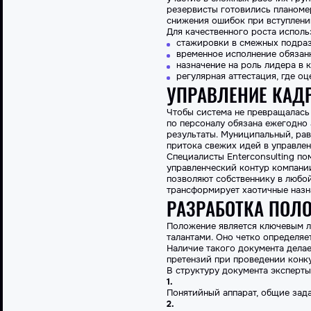
резервисты готовились планомер
снижения ошибок при вступлени
Для качественного роста испол
стажировки в смежных подраз
временное исполнение обязан
назначение на роль лидера в
регулярная аттестация, где о
УПРАВЛЕНИЕ КАД
Чтобы система не превращалась
по персоналу обязана ежегодно 
результаты. Муниципальный, рав
притока свежих идей в управлен
Специалисты Enterconsulting п
управленческий контур компани
позволяют собственнику в любо
трансформирует хаотичные назн
РАЗРАБОТКА ПОЛ
Положение является ключевым л
талантами. Оно четко определяе
Наличие такого документа дела
претензий при проведении конк
В структуру документа эксперт
Понятийный аппарат, общие зада