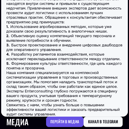
находятся внутри системы и привыкли к существующим
недочетам. Привлечение внешних экспертов дает возможность
провести аудит логистики с использованием лучших
отраслевых практик. Обращение к консультантам обеспечивает
предприятию ряд преимуществ:
Использование апробированных методик, которые уже
доказали свою результативность в аналогичных нишах.
Объективную
оценку
компетенций текущего персонала и
выявление потребности в обучении.
Быстрое проектирование и внедрение цифровых дашбордов
для оперативного управления.
Разработку регламентов взаимодействия, которые
исключают перекладывание ответственности между отделами.
Формирование культуры ответственности, где
цель
каждого
понятна и прозрачна.
Наша компания специализируется на комплексной
систематизации управления в торговых и производственных
организациях. Мы помогаем наладить
транспортный
поток и
склад
таким образом, чтобы они работали как единое целое.
Эксперты Enterconsulting глубоко погружаются в специфику
вашего продукта, учитывая требования к температурному
режиму, хрупкости и срокам годности.
Свяжитесь с нами, чтобы узнать больше о повышении
эффективности вашей логистики и заказать предварительный
аудит системы управления.
МЕДИА
ПЕРЕЙТИ В МЕДИА
КАНАЛ В TELEGRAM