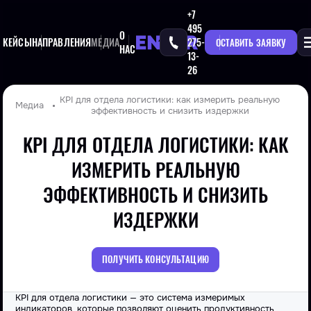
+7
495
О
КЕЙСЫ
НАПРАВЛЕНИЯ
МЕДИА
275-
ОСТАВИТЬ ЗАЯВКУ
НАС
13-
26
KPI для отдела логистики: как измерить реальную
Медиа
эффективность и снизить издержки
KPI ДЛЯ ОТДЕЛА ЛОГИСТИКИ: КАК
ИЗМЕРИТЬ РЕАЛЬНУЮ
ЭФФЕКТИВНОСТЬ И СНИЗИТЬ
ИЗДЕРЖКИ
ПОЛУЧИТЬ КОНСУЛЬТАЦИЮ
KPI для отдела логистики
— это система измеримых
индикаторов, которые позволяют оценить продуктивность