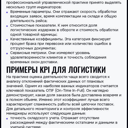
профессиональной управленческой практике принято выделять
несколько групп индикаторов:
Временные параметры. Они отражают скорость обработки
входящих заявок, время комплектации на складе и общую
длительность рейса;
Стоимостные показатели. К ним относится доля
логистических издержек в обороте и стоимость обработки
одной товарной единицы;
Качественные коэффициенты. Эта категория фиксирует
процент брака при перевозке или количество ошибок в
отгрузочных документах;
Сервисные метрики. Они измеряют уровень
удовлетворенности клиентов и точность соблюдения
временных окон доставки.
ПРИМЕРЫ KPI ДЛЯ ЛОГИСТИКИ
На практике
оценка
деятельности чаще всего сводится к
анализу отклонений фактических данных от плановых
значений. Одним из наиболее важных индикаторов считается
ключевой
показатель OTIF (On-Time In-Full). Он наглядно
демонстрирует, какая доля заказов была доставлена вовремя и
в полном объеме. Именно этот коэффициент лучше всего
характеризует слаженность работы всей цепочки поставок.
Для детального мониторинга и контроля эффективности
менеджеры используют следующие данные:
точность складского учета. Отражает отсутствие
расхождений между фактическими остатками и данными в
учетной системе;