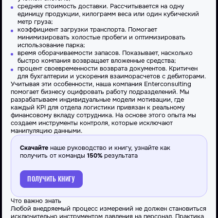
средняя стоимость доставки. Рассчитывается на одну
единицу продукции, килограмм веса или один кубический
метр груза;
коэффициент загрузки транспорта. Помогает
минимизировать холостые пробеги и оптимизировать
использование парка;
время оборачиваемости запасов. Показывает, насколько
быстро компания возвращает вложенные средства;
процент своевременности возврата документов. Критичен
для бухгалтерии и ускорения взаиморасчетов с дебиторами.
Учитывая эти особенности, наша
компания
Enterconsulting
помогает бизнесу оцифровать работу подразделений. Мы
разрабатываем индивидуальные модели мотивации, где
каждый
KPI для отдела логистики
привязан к реальному
финансовому вкладу
сотрудника
. На основе этого опыта мы
создаем инструменты контроля, которые исключают
манипуляцию данными.
Скачайте
наше руководство и книгу, узнайте как
получить от команды
150%
результата
ПОЛУЧИТЬ КНИГУ
Что важно знать
Любой внедряемый
процесс
измерений не должен становиться
исключительно инструментом давления на персонал. Практика