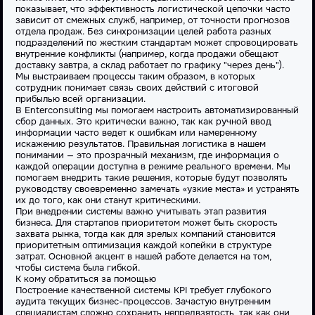
показывает, что
эффективность
логистической цепочки часто
зависит от смежных служб, например, от точности прогнозов
отдела продаж. Без синхронизации целей
работа
разных
подразделений по жестким стандартам может спровоцировать
внутренние конфликты (например, когда продажи обещают
доставку завтра, а склад работает по графику "через день").
Мы выстраиваем процессы таким образом, в которых
сотрудник
понимает связь своих действий с итоговой
прибылью всей организации.
В Enterconsulting мы помогаем настроить автоматизированный
сбор данных. Это критически важно, так как ручной ввод
информации часто ведет к ошибкам или намеренному
искажению результатов. Правильная
логистика
в нашем
понимании — это прозрачный механизм, где информация о
каждой операции доступна в режиме реального времени. Мы
помогаем внедрить такие решения, которые будут
позволять
руководству своевременно замечать «узкие места» и устранять
их до того, как они станут критическими.
При внедрении системы важно учитывать этап развития
бизнеса. Для стартапов приоритетом может быть скорость
захвата рынка, тогда как для зрелых компаний становится
приоритетным оптимизация каждой копейки в структуре
затрат.
Основной
акцент в нашей работе делается на том,
чтобы
система
была гибкой.
К кому обратиться за помощью
Построение качественной системы KPI требует глубокого
аудита текущих бизнес-процессов. Зачастую внутренним
специалистам сложно сохранить непредвзятость, так как они