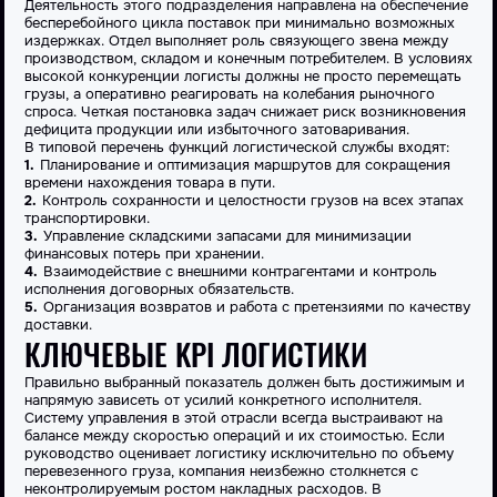
Деятельность этого подразделения направлена на обеспечение
бесперебойного цикла поставок при минимально возможных
издержках.
Отдел
выполняет роль связующего звена между
производством, складом и конечным потребителем. В условиях
высокой конкуренции логисты должны не просто перемещать
грузы, а оперативно реагировать на колебания рыночного
спроса. Четкая постановка задач снижает риск возникновения
дефицита продукции или избыточного затоваривания.
В типовой перечень функций логистической службы входят:
Планирование и оптимизация маршрутов для сокращения
времени нахождения товара в пути.
Контроль сохранности и целостности грузов на всех этапах
транспортировки.
Управление складскими запасами для минимизации
финансовых потерь при хранении.
Взаимодействие с внешними контрагентами и контроль
исполнения договорных обязательств.
Организация возвратов и работа с претензиями по качеству
доставки.
КЛЮЧЕВЫЕ KPI ЛОГИСТИКИ
Правильно выбранный
показатель
должен быть достижимым и
напрямую зависеть от усилий конкретного исполнителя.
Систему управления в этой отрасли всегда выстраивают на
балансе между скоростью операций и их стоимостью. Если
руководство оценивает логистику исключительно по объему
перевезенного груза, компания неизбежно столкнется с
неконтролируемым ростом накладных расходов. В