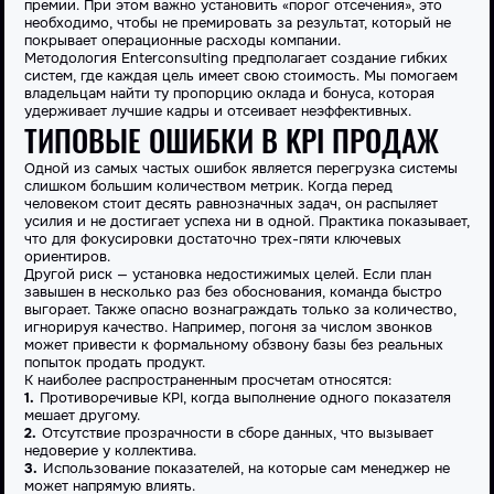
премии. При этом важно установить «порог отсечения», это
необходимо, чтобы не премировать за результат, который не
покрывает операционные расходы компании.
Методология
Enterconsulting
предполагает создание гибких
систем, где каждая
цель
имеет свою стоимость. Мы помогаем
владельцам найти ту пропорцию оклада и бонуса, которая
удерживает лучшие кадры и отсеивает неэффективных.
ТИПОВЫЕ ОШИБКИ В KPI ПРОДАЖ
Одной из самых частых ошибок является перегрузка системы
слишком большим количеством метрик. Когда перед
человеком стоит десять равнозначных задач, он распыляет
усилия и не достигает успеха ни в одной. Практика показывает,
что для фокусировки достаточно трех-пяти ключевых
ориентиров.
Другой риск — установка недостижимых целей. Если
план
завышен в несколько раз без обоснования, команда быстро
выгорает. Также опасно вознаграждать только за количество,
игнорируя качество. Например, погоня за числом звонков
может привести к формальному обзвону базы без реальных
попыток продать продукт.
К наиболее распространенным просчетам относятся:
Противоречивые
KPI
, когда выполнение одного показателя
мешает другому.
Отсутствие прозрачности в сборе данных, что вызывает
недоверие у коллектива.
Использование показателей, на которые сам
менеджер
не
может напрямую влиять.