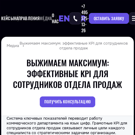
+7
495
О
КЕЙСЫ
НАПРАВЛЕНИЯ
МЕДИА
275-
ОСТАВИТЬ ЗАЯВКУ
НАС
13-
26
Выжимаем максимум: эффективные KPI для сотрудников
Медиа
отдела продаж
ВЫЖИМАЕМ МАКСИМУМ:
ЭФФЕКТИВНЫЕ KPI ДЛЯ
СОТРУДНИКОВ ОТДЕЛА ПРОДАЖ
ПОЛУЧИТЬ КОНСУЛЬТАЦИЮ
Система ключевых показателей переводит работу
коммерческого департамента на язык цифр. Грамотные KPI для
сотрудников отдела продаж связывают личные цели каждого
специалиста со стратегическими задачами организации.