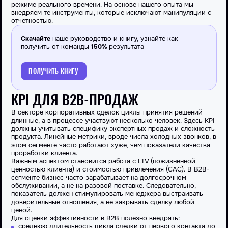
режиме реального времени. На основе нашего опыта мы
внедряем те инструменты, которые исключают манипуляции с
отчетностью.
Скачайте
наше руководство и книгу, узнайте как
получить от команды
150%
результата
ПОЛУЧИТЬ КНИГУ
KPI ДЛЯ B2B-ПРОДАЖ
В секторе корпоративных сделок циклы принятия решений
длинные, а в процессе участвуют несколько человек. Здесь
KPI
должны учитывать специфику экспертных продаж и сложность
продукта. Линейные метрики, вроде числа холодных звонков, в
этом сегменте часто работают хуже, чем показатели качества
проработки клиента.
Важным аспектом становится
работа
с LTV (пожизненной
ценностью клиента) и стоимостью привлечения (CAC). В B2B-
сегменте
бизнес
часто зарабатывает на долгосрочном
обслуживании, а не на разовой поставке. Следовательно,
показатель
должен стимулировать менеджера выстраивать
доверительные отношения, а не закрывать сделку любой
ценой.
Для оценки эффективности в B2B полезно внедрять:
среднюю длительность цикла сделки от первого контакта до