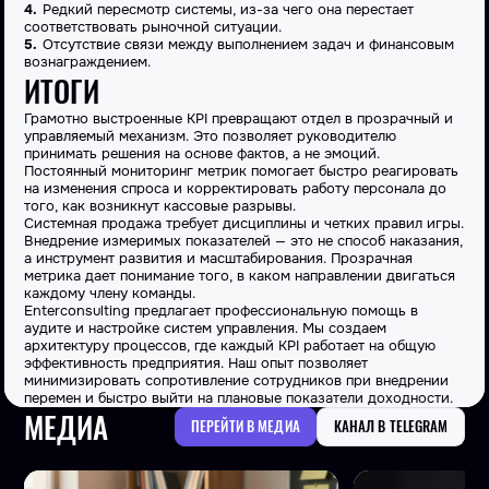
Редкий пересмотр системы, из-за чего она перестает
соответствовать рыночной ситуации.
Отсутствие связи между выполнением задач и финансовым
вознаграждением.
ИТОГИ
Грамотно выстроенные
KPI
превращают
отдел
в прозрачный и
управляемый механизм. Это позволяет руководителю
принимать решения на основе фактов, а не эмоций.
Постоянный
мониторинг
метрик помогает быстро реагировать
на изменения спроса и корректировать работу персонала до
того, как возникнут кассовые разрывы.
Системная
продажа
требует дисциплины и четких правил игры.
Внедрение измеримых показателей — это не способ наказания,
а инструмент развития и масштабирования. Прозрачная
метрика
дает понимание того, в каком направлении двигаться
каждому члену команды.
Enterconsulting
предлагает профессиональную помощь в
аудите и настройке систем управления. Мы создаем
архитектуру процессов, где каждый
KPI
работает на общую
эффективность
предприятия. Наш опыт позволяет
минимизировать сопротивление сотрудников при внедрении
перемен и быстро выйти на плановые показатели доходности.
МЕДИА
ПЕРЕЙТИ В МЕДИА
КАНАЛ В TELEGRAM