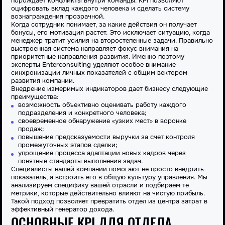
порождает конфликты внутри команды.
KPI
позволяют
оцифровать вклад каждого человека и сделать систему
вознаграждения прозрачной.
Когда
сотрудник
понимает, за какие действия он получает
бонусы, его
мотивация
растет. Это исключает ситуацию, когда
менеджер тратит усилия на второстепенные задачи. Правильно
выстроенная
система
направляет фокус внимания на
приоритетные направления развития. Именно поэтому
эксперты
Enterconsulting
уделяют особое внимание
синхронизации личных показателей с общим вектором
развития компании.
Внедрение измеримых индикаторов дает бизнесу следующие
преимущества:
возможность объективно
оценивать
работу каждого
подразделения и конкретного человека;
своевременное обнаружение «узких мест» в воронке
продаж;
повышение предсказуемости выручки за счет контроля
промежуточных этапов сделки;
упрощение процесса адаптации новых кадров через
понятные стандарты выполнения задач.
Специалисты нашей компании помогают не просто внедрить
показатель
, а встроить его в общую культуру управления. Мы
анализируем специфику вашей отрасли и подбираем те
метрики, которые действительно влияют на чистую прибыль.
Такой подход позволяет превратить
отдел
из центра затрат в
эффективный генератор дохода.
ОСНОВНЫЕ KPI ДЛЯ ОТДЕЛА