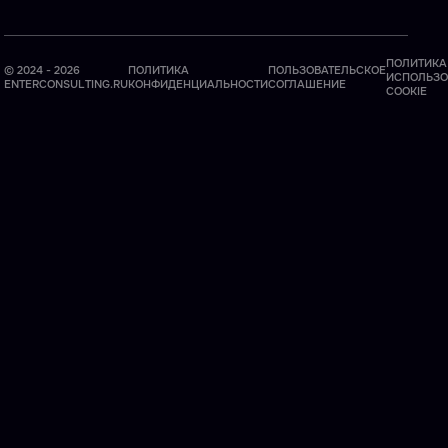
ПОЛИТИКА
© 2024 - 2026
ПОЛИТИКА
ПОЛЬЗОВАТЕЛЬСКОЕ
ИСПОЛЬЗО
ENTERCONSULTING.RU
КОНФИДЕНЦИАЛЬНОСТИ
СОГЛАШЕНИЕ
COOKIE