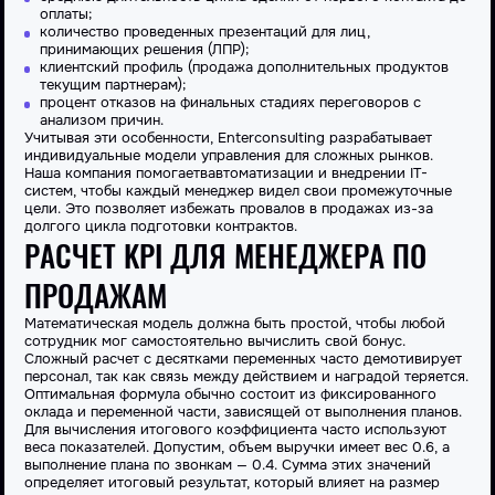
оплаты;
количество проведенных презентаций для лиц,
принимающих решения (ЛПР);
клиентский профиль (продажа дополнительных продуктов
текущим партнерам);
процент отказов на финальных стадиях переговоров с
анализом причин.
Учитывая эти особенности,
Enterconsulting
разрабатывает
индивидуальные модели управления для сложных рынков.
Наша
компания
помогает
в
автоматизации и внедрении IT-
систем, чтобы каждый
менеджер
видел свои промежуточные
цели. Это позволяет избежать провалов в продажах из-за
долгого цикла подготовки контрактов.
РАСЧЕТ KPI ДЛЯ МЕНЕДЖЕРА ПО
ПРОДАЖАМ
Математическая модель должна быть простой, чтобы любой
сотрудник
мог самостоятельно вычислить свой бонус.
Сложный
расчет
с десятками переменных часто демотивирует
персонал, так как связь между действием и наградой теряется.
Оптимальная формула обычно состоит из фиксированного
оклада и переменной части, зависящей от выполнения планов.
Для вычисления итогового коэффициента часто используют
веса показателей. Допустим, объем выручки имеет вес 0.6, а
выполнение плана по звонкам — 0.4. Сумма этих значений
определяет итоговый
результат
, который влияет на размер