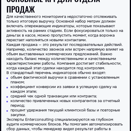
ПРОДАЖ
Для качественного мониторинга недостаточно отслеживать
только итоговую выручку.
Основной
набор метрик должен
включать опережающие индикаторы, которые показывают
активность на ранних стадиях. Если фокусироваться только на
деньгах в кассе, можно пропустить момент, когда воронка
перестает наполняться новыми контактами.
Каждая
продажа
— это результат последовательных действий.
Например,
количество
звонков или встреч напрямую влияет на
объем выставленных коммерческих предложений. Важно
находить баланс между количественными и качественными
характеристиками работы.
Компания
достигает стабильности,
когда каждый этап сделки находится под контролем.
В стандартный перечень индикаторов обычно входят:
объем фактической выручки в сравнении с установленным
планом;
коэффициент конверсии из заявки в успешную сделку на
каждом этапе;
средний чек одной транзакции или контракта;
количество
привлеченных новых контрагентов за отчетный
период;
процент удержания текущей клиентской базы и повторные
закупки.
Эксперты
Enterconsulting
специализируются на глубоком
аудите коммерческих блоков. Мы помогаем автоматизировать
сбор данных, чтобы
менеджер видел результат работы
в