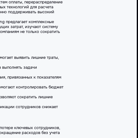
стем оплаты, перераспределение
ных технологий для расчета
енно поддерживать высокий
ing предлагает комплексные
кущих
затрат
, изучают систему
компаниям не только сократить
омогает выявить лишние траты,
в выполнять задачи
ия, привязанных к показателям
помогают контролировать бюджет
озволяют сократить лишние
фикации сотрудников снижает
 потере ключевых сотрудников,
окращение расходов без учета