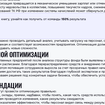
уризация превращается в механическое уменьшение зарплат или отмен
сту недовольства в коллективе, повышению текучести кадров, снижен
бований ТК РФ при изменении системы начислений может обернуться 
книгу, узнайте как получить от команды
150%
результата
важно проводить детальный анализ, учитывать нагрузку на персонал,
дникам и соответствует возможностям предприятия. Оптимизация долж
здавать новые сложности.
ОЙ ОПТИМИЗАЦИИ
твенных предприятий после анализа структуры фонда были выявлены 
 расписании. Благодаря перераспределению средств и внедрению ги
 этом мотивация сотрудников выросла за счет прозрачных правил нач
ниям достигать таких результатов благодаря глубокой экспертизе и 
ваем решения под конкретные задачи бизнеса, чтобы обеспечить уст
ЕНДАЦИИ
гут провести оптимизацию правильно:
, оклады, премии, надбавки, чтобы понять, какая часть средств исполь
ем проводятся изменения, какие результаты ожидаются;
оказателям эффективности, чтобы персонал видел связь между резуль