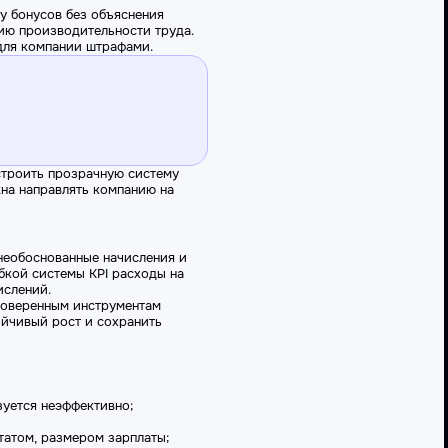
у бонусов без объяснения
ию производительности труда.
для компании штрафами.
 строить прозрачную систему
на направлять компанию на
необоснованные начисления и
бкой системы KPI расходы на
ислений.
проверенным инструментам
ойчивый рост и сохранить
зуется неэффективно;
татом, размером зарплаты;