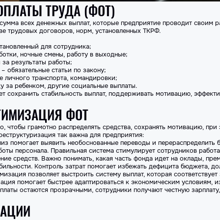
ОПЛАТЫ ТРУДА (ФОТ)
 сумма всех денежных выплат, которые предприятие проводит своим 
ове трудовых договоров, норм, установленных
ТК
РФ
.
становленный для сотрудника;
ботки, ночные смены, работу в выходные;
 за результаты работы;
 – обязательные статьи по закону;
е личного транспорта, командировки;
у за ребенком, другие социальные выплаты.
ет сохранить стабильность выплат, поддерживать мотивацию, эффект
ТИМИЗАЦИЯ ФОТ
о, чтобы грамотно распределять средства, сохранять мотивацию, при 
реструктуризация так важна для предприятия:
лиз помогает выявить необоснованные переводы и перераспределить 
оты персонала. Правильная система стимулирует сотрудников работат
ие средств. Важно понимать, какая часть фонда идет на оклады, пре
ильности. Контроль затрат помогает избежать дефицита бюджета, до
мизация
позволяет выстроить систему выплат, которая соответствует 
зация помогает быстрее адаптироваться к экономическим условиям, и
латы остаются прозрачными, сотрудники получают честную зарплату,
ЗАЦИИ