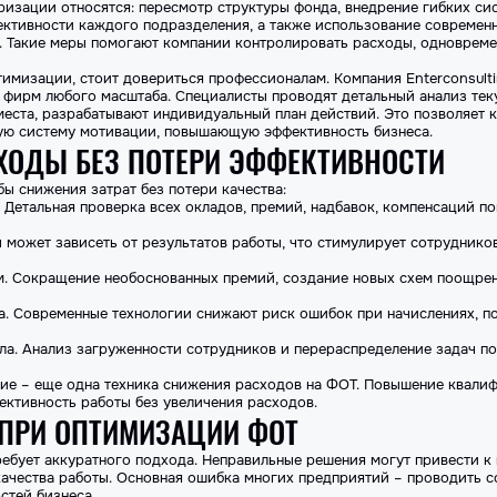
изации относятся: пересмотр структуры фонда, внедрение гибких си
ективности каждого подразделения, а также использование современ
. Такие меры помогают компании контролировать расходы, одноврем
тимизации, стоит довериться профессионалам. Компания Enterconsult
фирм любого масштаба. Специалисты проводят детальный анализ те
места, разрабатывают индивидуальный план действий. Это позволяет 
вую систему мотивации, повышающую эффективность бизнеса.
ХОДЫ БЕЗ ПОТЕРИ ЭФФЕКТИВНОСТИ
ы снижения затрат без потери качества:
 Детальная проверка всех окладов, премий, надбавок, компенсаций п
ы может зависеть от результатов работы, что стимулирует сотруднико
. Сокращение необоснованных премий, создание новых схем поощрен
та. Современные технологии снижают риск ошибок при начислениях, 
ла. Анализ загруженности сотрудников и перераспределение задач п
тие – еще одна техника снижения расходов на ФОТ. Повышение квали
ективность работы без увеличения расходов.
 ПРИ ОПТИМИЗАЦИИ ФОТ
ебует аккуратного подхода. Неправильные решения могут привести к
ачества работы. Основная ошибка многих
предприятий
– проводить с
стей бизнеса.