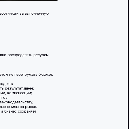
работникам за выполненную
ивно распределять ресурсы
этом не перегружать бюджет.
бюджет;
ь результативнее;
мии, компенсации;
лгов;
законодательству;
зменениям на рынке.
 а бизнес сохраняет