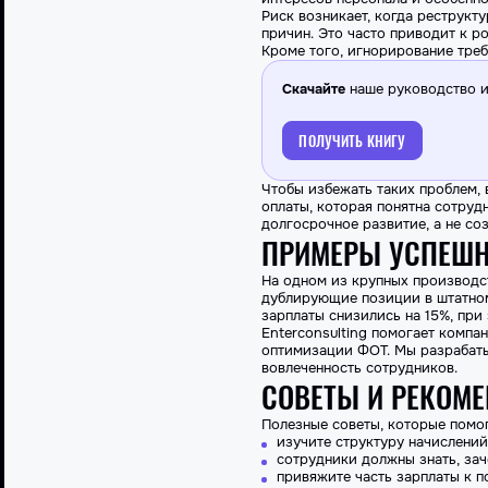
Риск возникает, когда реструкт
причин. Это
часто
приводит к ро
Кроме того, игнорирование тре
Скачайте
наше руководство и 
ПОЛУЧИТЬ КНИГУ
Чтобы избежать таких проблем, 
оплаты, которая понятна сотру
долгосрочное развитие, а не со
ПРИМЕРЫ УСПЕШН
На одном из крупных производс
дублирующие позиции в штатном
зарплаты снизились на 15%, при
Enterconsulting помогает компа
оптимизации ФОТ. Мы разрабаты
вовлеченность сотрудников.
СОВЕТЫ И РЕКОМ
Полезные советы, которые помо
изучите структуру начислений
сотрудники должны знать, зач
привяжите часть зарплаты к п