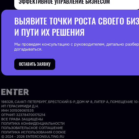
ЭФФЕКТИВНОЕ УПРАВЛЕНИЕ БИЗНЕСОМ
ВЫЯВИТЕ ТОЧКИ РОСТА СВОЕГО БИ
И ПУТИ ИХ РЕШЕНИЯ
Мы проведем консультацию с руководителем, детально разбер
догадываться.
ОСТАВИТЬ ЗАЯВКУ
198328, САНКТ-ПЕТЕРБУРГ, БРЕСТСКИЙ Б-Р, ДОМ № 8, ЛИТЕР А, ПОМЕЩЕНИЕ 10-
ИП ГЕРАСИМИДИ Д.Н.
ИНН 301509061535
ОГРНИП 323784700175214
ВСЕ ПРАВА ЗАЩИЩЕНЫ
ПОЛИТИКА КОНФИДЕНЦИАЛЬНОСТИ
ПОЛЬЗОВАТЕЛЬСКОЕ СОГЛАШЕНИЕ
ПОЛИТИКА ИСПОЛЬЗОВАНИЯ COOKIE
© 2024 - 2026 ENTERCONSULTING.RU