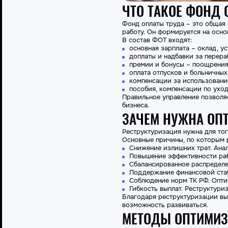
ЧТО ТАКОЕ ФОНД 
Фонд оплаты труда – это общая
работу
. Он формируется на осн
В состав ФОТ входят:
основная зарплата – оклад, у
доплаты и надбавки за перера
премии и бонусы – поощрения
оплата отпусков и больничных
компенсации за использовани
пособия, компенсации по уход
Правильное управление позволя
бизнеса.
ЗАЧЕМ НУЖНА ОП
Реструктуризация нужна для тог
Основные причины, по которым 
Снижение
излишних трат. Ана
Повышение эффективности раб
Сбалансированное распределен
Поддержание финансовой стаб
Соблюдение норм ТК РФ.
Опти
Гибкость выплат. Реструктури
Благодаря реструктуризации вып
возможность развиваться.
МЕТОДЫ ОПТИМИ