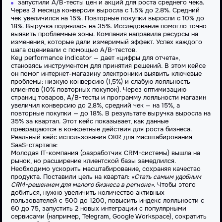
запустили A/B-тесты цен и акций для роста среднего чека.
Через 3 месяца конверсия выросла с 1.5% до 2.8%. Средний
чек увеличился на 15%. Повторные покупки выросли с 10% до
18%. Выручка поднялась на 35%. Исследование помогло точно
выявить проблемные зоны. Компания направила ресурсы на
изменения, которые дали измеримый эффект. Успех каждого
шага оценивали с помощью A/B-тестов.
Key performance indicator — дает «цифры для отчета»,
становясь инструментом для принятия решений. В этом кейсе
он помог интернет-магазину электроники выявить ключевые
проблемы: низкую конверсию (1,5%) и слабую лояльность
клиентов (10% повторных покупок). Через оптимизацию
страниц товаров, A/B-тесты и программу лояльности магазин
увеличил конверсию до 2,8%, средний чек — на 15%, а
повторные покупки — до 18%. В результате выручка выросла на
35% за квартал. Этот кейс показывает, как данные
превращаются в конкретные действия для роста бизнеса.
Реальный кейс использования OKR для масштабирования
SaaS-стартапа:
Молодая IT-компания (разработчик CRM-системы) вышла на
рынок, но расширение клиентской базы замедлился.
Необходимо ускорить масштабирование, сохраняя качество
продукта. Поставили цель на квартал:
«Стать самым удобным
CRM-решением для малого бизнеса в регионе»
. Чтобы этого
добиться, нужно увеличить количество активных
пользователей с 500 до 1200, повысить индекс лояльности с
60 до 75, запустить 2 новых интеграции с популярными
сервисами (например, Telegram, Google Workspace), сократить