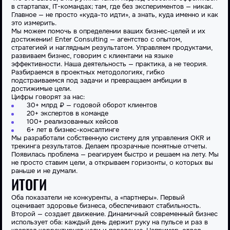
в стартапах, IT-командах; там, где без экспериментов — никак.
Главное — не просто «куда-то идти», а знать, куда именно и как
это измерить.
Мы можем помочь в определении ваших бизнес-целей и их
достижении! Enter Consulting — агентство с опытом,
стратегией и наглядным результатом. Управляем продуктами,
развиваем бизнес, говорим с клиентами на языке
эффективности. Наша деятельность — практика, а не теория.
Разбираемся в проектных методологиях, гибко
подстраиваемся под задачи и превращаем амбиции в
достижимые цели.
Цифры говорят за нас:
30+ млрд ₽ — годовой оборот клиентов
20+ экспертов в команде
100+ реализованных кейсов
6+ лет в бизнес-консалтинге
Мы разработали собственную систему для управления OKR и
трекинга результатов. Делаем прозрачные понятные отчеты.
Появилась проблема — реагируем быстро и решаем на лету. Мы
не просто ставим цели, а открываем горизонты, о которых вы
раньше и не думали.
ИТОГИ
Оба показатели не конкуренты, а «партнеры». Первый
оценивает здоровье бизнеса, обеспечивают стабильность.
Второй — создает движение. Динамичный современный бизнес
использует оба: каждый день держит руку на пульсе и раз в