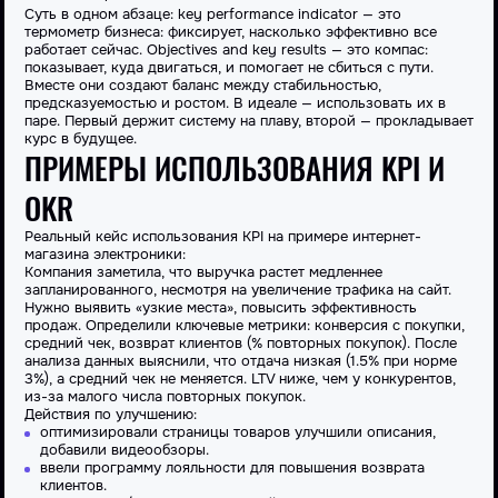
Суть в одном абзаце: key performance indicator — это
термометр бизнеса: фиксирует, насколько эффективно все
работает сейчас. Objectives and key results — это компас:
показывает, куда двигаться, и помогает не сбиться с пути.
Вместе они создают баланс между стабильностью,
предсказуемостью и ростом. В идеале — использовать их в
паре. Первый держит систему на плаву, второй — прокладывает
курс в будущее.
ПРИМЕРЫ ИСПОЛЬЗОВАНИЯ KPI И
OKR
Реальный кейс использования KPI на примере интернет-
магазина электроники:
Компания заметила, что выручка растет медленнее
запланированного, несмотря на увеличение трафика на сайт.
Нужно выявить «узкие места», повысить эффективность
продаж. Определили ключевые метрики: конверсия с покупки,
средний чек, возврат клиентов (% повторных покупок). После
анализа данных выяснили, что отдача низкая (1.5% при норме
3%), а средний чек не меняется. LTV ниже, чем у конкурентов,
из-за малого числа повторных покупок.
Действия по улучшению:
оптимизировали страницы товаров улучшили описания,
добавили видеообзоры.
ввели программу лояльности для повышения возврата
клиентов.