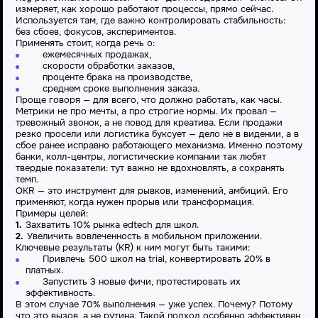
измеряет, как хорошо работают процессы, прямо сейчас.
Используется там, где важно контролировать стабильность:
без сбоев, фокусов, экспериментов.
Применять стоит, когда речь о:
ежемесячных продажах,
скорости обработки заказов,
проценте брака на производстве,
среднем сроке выполнения заказа.
Проще говоря — для всего, что должно работать, как часы.
Метрики не про мечты, а про строгие нормы. Их провал —
тревожный звонок, а не повод для креатива. Если продажи
резко просели или логистика буксует — дело не в видении, а в
сбое ранее исправно работающего механизма. Именно поэтому
банки, колл-центры, логистические компании так любят
твердые показатели: тут важно не вдохновлять, а сохранять
темп.
OKR — это инструмент для рывков, изменений, амбиций. Его
применяют, когда нужен прорыв или трансформация.
Примеры целей:
Захватить 10% рынка edtech для школ.
Увеличить вовлеченность в мобильном приложении.
Ключевые результаты (KR) к ним могут быть такими:
Привлечь 500 школ на trial, конвертировать 20% в
платных.
Запустить 3 новые фичи, протестировать их
эффективность.
В этом случае 70% выполнения — уже успех. Почему? Потому
что это вызов, а не рутина. Такой подход особенно эффективен