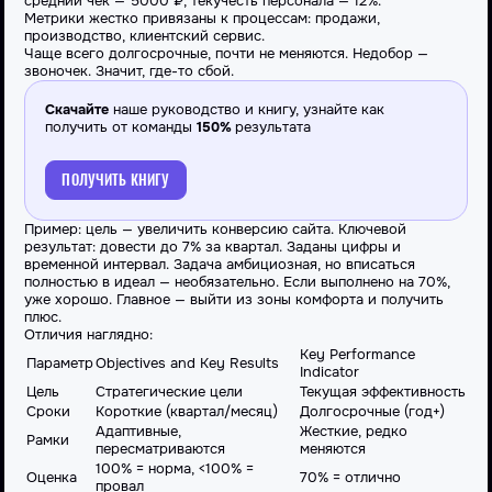
средний чек — 5000 ₽, текучесть персонала — 12%.
Метрики жестко привязаны к процессам: продажи,
производство, клиентский сервис.
Чаще всего долгосрочные, почти не меняются. Недобор —
звоночек. Значит, где-то сбой.
Скачайте
наше руководство и книгу, узнайте как
получить от команды
150%
результата
ПОЛУЧИТЬ КНИГУ
Пример: цель — увеличить конверсию сайта. Ключевой
результат: довести до 7% за квартал. Заданы цифры и
временной интервал. Задача амбициозная, но вписаться
полностью в идеал — необязательно. Если выполнено на 70%,
уже хорошо. Главное — выйти из зоны комфорта и получить
плюс.
Отличия наглядно:
Key Performance
Параметр
Objectives and Key Results
Indicator
Цель
Стратегические цели
Текущая эффективность
Сроки
Короткие (квартал/месяц)
Долгосрочные (год+)
Адаптивные,
Жесткие, редко
Рамки
пересматриваются
меняются
100% = норма, <100% =
Оценка
70% = отлично
провал