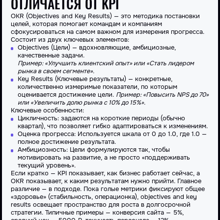
ОТЛИЧАЕТСЯ ОТ KPI
OKR
(Objectives and Key Results) — это методика постановки
целей, которая помогает командам и компаниям
сфокусироваться на самом важном для измерения прогресса.
Состоит из двух ключевых элементов:
Objectives (Цели) — вдохновляющие, амбициозные,
качественные задачи.
Пример: «Улучшить клиентский опыт» или «Стать лидером
рынка в своем сегменте».
Key Results (Ключевые результаты) — конкретные,
количественно измеримые показатели, по которым
оценивается достижение цели.
Пример: «Повысить NPS до 70»
или «Увеличить долю рынка с 10% до 15%».
Ключевые особенности:
Цикличность: задаются на короткие периоды (обычно
квартал), что позволяет гибко адаптироваться к изменениям.
Оценка прогресса: Используется шкала от 0 до 1.0, где 1.0 —
полное достижение результата.
Амбициозность: Цели формулируются так, чтобы
мотивировать на развитие, а не просто «поддерживать
текущий уровень».
Если кратко —
KPI
показывает, как бизнес работает сейчас, а
OKR
показывает, к каким результатам нужно прийти. Главное
различие — в подходе. Пока голые метрики фиксируют общее
«здоровье» (стабильность, операционка), objectives and key
results освещает пространство для роста в долгосрочной
стратегии. Типичные примеры — конверсия сайта — 5%,