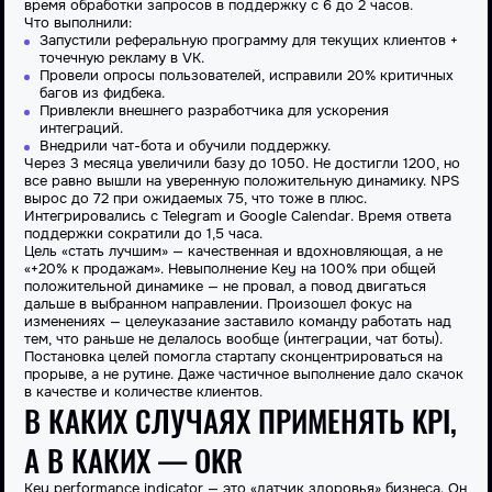
время обработки запросов в поддержку с 6 до 2 часов.
Что выполнили:
Запустили реферальную программу для текущих клиентов +
точечную рекламу в VK.
Провели опросы пользователей, исправили 20% критичных
багов из фидбека.
Привлекли внешнего разработчика для ускорения
интеграций.
Внедрили чат-бота и обучили поддержку.
Через 3 месяца увеличили базу до 1050. Не достигли 1200, но
все равно вышли на уверенную положительную динамику. NPS
вырос до 72 при ожидаемых 75, что тоже в плюс.
Интегрировались с Telegram и Google Calendar. Время ответа
поддержки сократили до 1,5 часа.
Цель «стать лучшим» — качественная и вдохновляющая, а не
«+20% к продажам». Невыполнение Key на 100% при общей
положительной динамике — не провал, а повод двигаться
дальше в выбранном направлении. Произошел фокус на
изменениях — целеуказание заставило команду работать над
тем, что раньше не делалось вообще (интеграции, чат боты).
Постановка целей помогла стартапу сконцентрироваться на
прорыве, а не рутине. Даже частичное выполнение дало скачок
в качестве и количестве клиентов.
В КАКИХ СЛУЧАЯХ ПРИМЕНЯТЬ KPI,
А В КАКИХ — OKR
Key performance indicator — это «датчик здоровья» бизнеса. Он