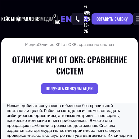
+7
495
О
КЕЙСЫ
НАПРАВЛЕНИЯ
МЕДИА
275-
ОСТАВИТЬ ЗАЯВКУ
НАС
13-
26
Медиа
Отличие KPI от OKR: сравнение систем
ОТЛИЧИЕ KPI ОТ OKR: СРАВНЕНИЕ
СИСТЕМ
ПОЛУЧИТЬ КОНСУЛЬТАЦИЮ
Нельзя добиваться успехов в бизнесе без правильной
постановки целей. Рабочая методология помогает задать
амбициозные ориентиры, а точные метрики — проверить,
насколько компания к ним приблизилась. Вместе они
превращают амбиции в реальные достижения. Сначала
задается вектор: «куда мы хотим прийти»; за ним следует
проверка: «насколько шустро мы туда двигаемся». Их синергия