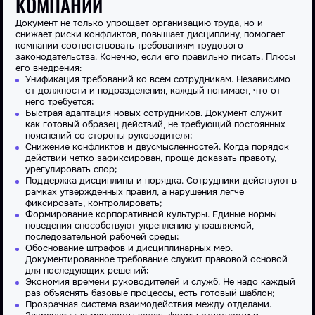
КОМПАНИИ
Документ не только упрощает организацию труда, но и
снижает риски конфликтов, повышает дисциплину, помогает
компании соответствовать требованиям
трудового
законодательства. Конечно, если его правильно
писать
. Плюсы
его внедрения:
Унификация требований ко всем сотрудникам. Независимо
от должности и подразделения, каждый понимает, что от
него требуется;
Быстрая
адаптация
новых сотрудников. Документ служит
как готовый
образец
действий, не требующий постоянных
пояснений со стороны руководителя;
Снижение конфликтов и двусмысленностей. Когда порядок
действий четко зафиксирован, проще доказать правоту,
урегулировать спор;
Поддержка дисциплины и порядка. Сотрудники действуют в
рамках утвержденных правил, а нарушения легче
фиксировать, контролировать;
Формирование корпоративной культуры. Единые нормы
поведения способствуют укреплению управляемой,
последовательной рабочей среды;
Обоснование
штрафов
и дисциплинарных мер.
Документированное требование служит правовой основой
для последующих решений;
Экономия времени руководителей и
служб
. Не надо каждый
раз объяснять базовые процессы, есть готовый
шаблон
;
Прозрачная
система
взаимодействия между отделами.