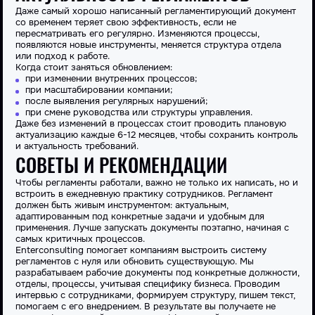
Даже самый хорошо написанный регламентирующий документ
со временем теряет свою эффективность, если не
пересматривать его регулярно. Изменяются процессы,
появляются новые инструменты, меняется структура
отдела
или подход к работе.
Когда стоит заняться обновлением:
при изменении внутренних процессов;
при масштабировании
компании
;
после выявления регулярных нарушений;
при смене руководства или структуры управления.
Даже без изменений в процессах стоит проводить плановую
актуализацию каждые 6-12 месяцев, чтобы сохранить контроль
и актуальность требований.
СОВЕТЫ И РЕКОМЕНДАЦИИ
Чтобы регламенты работали, важно не только их
написать
, но и
встроить в ежедневную практику
сотрудников
. Регламент
должен быть живым инструментом: актуальным,
адаптированным под конкретные задачи и удобным для
применения. Лучше запускать документы поэтапно, начиная с
самых критичных процессов.
Enterconsulting помогает
компаниям
выстроить систему
регламентов с нуля или обновить существующую. Мы
разрабатываем
рабочие
документы под конкретные должности,
отделы
, процессы, учитывая специфику бизнеса. Проводим
интервью с
сотрудниками
, формируем структуру, пишем текст,
помогаем с его внедрением. В результате вы получаете не