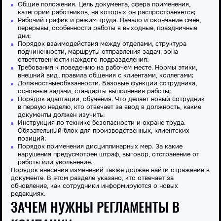
Общие положения. Цель документа, сфера применения,
категории работников, на которых он распространяется;
Рабочий график и режим труда. Начало и окончание смен,
перерывы, особенности
работы
в выходные, праздничные
дни;
Порядок взаимодействия между отделами, структура
подчиненности, маршруты
отправления
задач, зона
ответственности каждого подразделения;
Требования
к поведению на рабочем месте. Нормы этики,
внешний вид, правила общения с клиентами, коллегами;
Должностные
обязанности
. Базовые функции сотрудника,
основные
задачи, стандарты выполнения
работы
;
Порядок адаптации, обучения. Что делает
новый
сотрудник
в первую неделю, кто отвечает за ввод в должность, какие
документы должен изучить;
Инструкция по технике безопасности и охране труда.
Обязательный блок для производственных, клиентских
позиций;
Порядок
применения дисциплинарных мер. За какие
нарушения предусмотрен
штраф
, выговор, отстранение от
работы
или увольнение.
Порядок внесения изменений также должен найти отражение в
документе. В этом разделе указано, кто отвечает за
обновление, как сотрудники информируются о
новых
редакциях.
ЗАЧЕМ НУЖНЫ РЕГЛАМЕНТЫ В