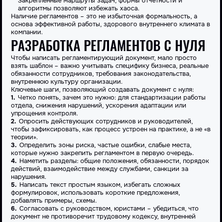
Закрепленные маршруты задач, формы отчетности и
алгоритмы позволяют избежать хаоса.
Наличие
регламентов
– это не избыточная формальность, а
основа эффективной
работы
, здорового внутреннего климата в
компании.
РАЗРАБОТКА РЕГЛАМЕНТОВ С НУЛЯ
Чтобы
написать
регламентирующий документ, мало просто
взять
шаблон
– важно учитывать специфику бизнеса, реальные
обязанности сотрудников, требования законодательства,
внутреннюю культуру организации.
Ключевые шаги, позволяющий
создавать
документ с нуля:
Четко понять, зачем это нужно: для стандартизации
работы
отдела, снижения нарушений, ускорения адаптации или
упрощения контроля.
Опросить действующих сотрудников и руководителей,
чтобы зафиксировать, как процесс устроен на практике, а не «в
теории».
Определить зоны риска, частые ошибки, слабые места,
которые нужно закрепить
регламентом
в первую очередь.
Наметить разделы: общие положения, обязанности, порядок
действий, взаимодействие между службами, санкции за
нарушения.
Написать
текст простым языком, избегать сложных
формулировок, использовать короткие предложения,
добавлять
примеры
, схемы.
Согласовать с руководством, юристами – убедиться, что
документ не противоречит трудовому кодексу, внутренней