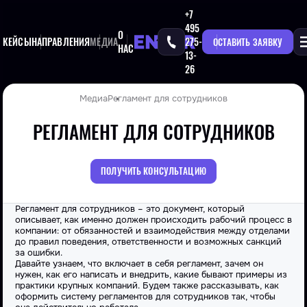
+7
495
О
КЕЙСЫ
НАПРАВЛЕНИЯ
МЕДИА
275-
ОСТАВИТЬ ЗАЯВКУ
НАС
13-
26
Медиа
Регламент для сотрудников
РЕГЛАМЕНТ ДЛЯ СОТРУДНИКОВ
ПОЛУЧИТЬ КОНСУЛЬТАЦИЮ
Регламент для сотрудников – это документ, который
описывает, как именно должен происходить рабочий процесс в
компании
: от обязанностей и взаимодействия между отделами
до правил поведения, ответственности и возможных санкций
за ошибки.
Давайте узнаем, что включает в себя регламент, зачем он
нужен, как его
написать
и внедрить, какие бывают примеры из
практики крупных
компаний
. Будем также
рассказывать
, как
оформить
систему регламентов для сотрудников
так, чтобы