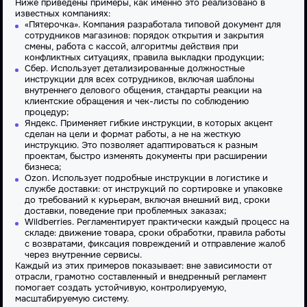
Ниже приведены примеры, как именно это реализовано в
известных компаниях:
«
Пятерочка
». Компания разработала типовой документ для
сотрудников
магазинов: порядок открытия и закрытия
смены, работа с кассой, алгоритмы действия при
конфликтных ситуациях, правила выкладки продукции;
Сбер. Использует детализированные должностные
инструкции для всех
сотрудников
, включая шаблоны
внутреннего делового общения, стандарты реакции на
клиентские обращения и чек-листы по соблюдению
процедур;
Яндекс. Применяет гибкие инструкции, в которых акцент
сделан на цели и формат работы, а не на жесткую
инструкцию. Это позволяет адаптироваться к разным
проектам, быстро изменять
документы
при расширении
бизнеса;
Ozon. Использует подробные инструкции в логистике и
службе доставки: от инструкций по сортировке и упаковке
до требований к курьерам, включая внешний вид, сроки
доставки, поведение при проблемных заказах;
Wildberries. Регламентирует практически каждый
процесс
на
складе: движение товара, сроки обработки, правила работы
с возвратами, фиксация повреждений и
отправление
жалоб
через внутренние сервисы.
Каждый из этих примеров показывает: вне зависимости от
отрасли, грамотно составленный и внедренный регламент
помогает создать устойчивую, контролируемую,
масштабируемую систему.