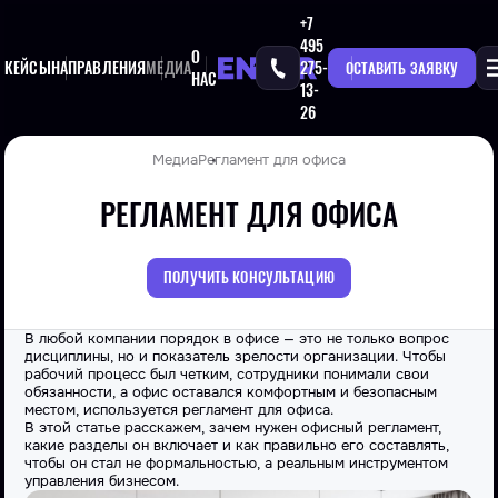
+7
495
О
КЕЙСЫ
НАПРАВЛЕНИЯ
МЕДИА
275-
ОСТАВИТЬ ЗАЯВКУ
НАС
13-
26
Медиа
Регламент для офиса
РЕГЛАМЕНТ ДЛЯ ОФИСА
ПОЛУЧИТЬ КОНСУЛЬТАЦИЮ
В любой компании порядок в офисе — это не только вопрос
дисциплины, но и показатель зрелости организации. Чтобы
рабочий процесс был четким, сотрудники понимали свои
обязанности, а офис оставался комфортным и безопасным
местом, используется
регламент для офиса
.
В этой
статье
расскажем,
зачем
нужен офисный регламент,
какие разделы он включает и как правильно его
составлять
,
чтобы он стал не формальностью, а реальным инструментом
управления бизнесом.