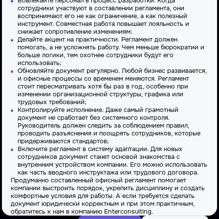
Вовлекайте персонал в процесс разработки. Когда
сотрудники участвуют в составлении регламента, они
воспринимают его не как ограничение, а как полезный
инструмент. Совместная работа повышает лояльность и
снижает сопротивление изменениям;
Делайте акцент на практичности. Регламент должен
помогать, а не усложнять работу. Чем меньше бюрократии и
больше логики, тем охотнее сотрудники будут его
использовать;
Обновляйте документ регулярно. Любой бизнес развивается,
и офисные процессы со временем меняются. Регламент
стоит пересматривать хотя бы раз в год, особенно при
изменении организационной структуры, графика или
трудовых требований;
Контролируйте исполнение. Даже самый грамотный
документ не сработает без системного контроля.
Руководитель должен следить за соблюдением правил,
проводить разъяснения и поощрять сотрудников, которые
придерживаются стандартов;
Включите регламент в систему адаптации. Для новых
сотрудников документ станет основой знакомства с
внутренним устройством компании. Его можно использовать
как часть вводного инструктажа или трудового договора.
Продуманно составленный офисный регламент помогает
компании выстроить порядок, укрепить дисциплину и создать
комфортные условия для работы. А если требуется сделать
документ юридически корректным и при этом практичным,
обратитесь к нам в компанию Enterconsulting.