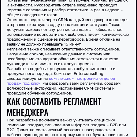
показатели: ежемесячный план по выручке, количеству сделок
и активности. Руководитель отдела ежедневно проводит
короткие совещания и разбор статистики, а раз в неделю –
общее подведение итогов.
Отчетность ведется через CRM: каждый менеджер в конце дня
отправляет краткую сводку по клиентам и статусам. Также
документ закрепляет внутренние стандарты – обязательное
использование корпоративных шаблонов писем, коммерческих
предложений и сценариев переговоров. Время отклика на
заявку не
должно
превышать 15 минут.
Регламент также описывает ответственность сотрудников.
Нарушение сроков, невнесение данных в
систему
или
несоблюдение стандартов общения отражается в отчетах
руководителя и влияет на итоговую премию.
Разработка подобных документов требует системного и
продуманного подхода. Компания Enterсonsulting
специализируется на
комплексном построении отделов
продаж под ключ
: мы разрабатываем регламенты, создаем
должностные инструкции, настраиваем CRM-системы и
проводим обучение сотрудников.
КАК СОСТАВИТЬ РЕГЛАМЕНТ
МЕНЕДЖЕРА
При разработке документа важно учитывать специфику
компании
, продукт, тип клиентов и формат продаж – B2B или
B2C. Грамотно составленный регламент превращается в
рабочее руководство, по которому можно обучать новичков и