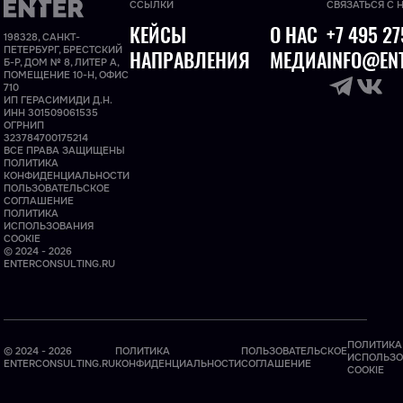
ССЫЛКИ
СВЯЗАТЬСЯ С 
КЕЙСЫ
О НАС
+7 495 27
198328, САНКТ-
ПЕТЕРБУРГ, БРЕСТСКИЙ
НАПРАВЛЕНИЯ
МЕДИА
INFO@ENT
Б-Р, ДОМ № 8, ЛИТЕР А,
ПОМЕЩЕНИЕ 10-Н, ОФИС
710
ИП ГЕРАСИМИДИ Д.Н.
ИНН 301509061535
ОГРНИП
323784700175214
ВСЕ ПРАВА ЗАЩИЩЕНЫ
ПОЛИТИКА
КОНФИДЕНЦИАЛЬНОСТИ
ПОЛЬЗОВАТЕЛЬСКОЕ
СОГЛАШЕНИЕ
ПОЛИТИКА
ИСПОЛЬЗОВАНИЯ
COOKIE
© 2024 - 2026
ENTERCONSULTING.RU
ПОЛИТИКА
© 2024 - 2026
ПОЛИТИКА
ПОЛЬЗОВАТЕЛЬСКОЕ
ИСПОЛЬЗО
ENTERCONSULTING.RU
КОНФИДЕНЦИАЛЬНОСТИ
СОГЛАШЕНИЕ
COOKIE