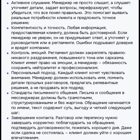
Активное слушание. Менеджер не просто слышит, а слушает:
уточняет детали, задает вопросы, перефразирует, чтобы
убедиться, что все понял правильно. Это помогает выявить
реальные потребности клиента и предложить точное
решение;
Компетентность и точность. Любая информация,
предоставляемая клиенту, должна быть достоверной. Если
менеджер не уверен, он не придумывает ответ, а уточняет у
руководителя или в регламенте. Ошибки подрывают доверие
и вредят компании;
Контроль эмоций. Регламент должен закреплять правило:
никакого раздражения, повышенного тона или сарказма.
Клиент имеет право на эмоции, а менеджер – обязанность
сохранять нейтралитет и профессионализм;
Персональный подход. Каждый клиент хочет чувствовать
внимание. Менеджер должен использовать имя, помнить
детали прошлых разговоров, предлагать релевантные
решения, а не продавать все подряд;
Стандарты письменного общения. Письма и сообщения в
мессенджерах должны быть грамотными,
структурированными и без жаргона. Обращение начинается
по имени, текст содержит суть, выгоду и четкий следующий
шаг;
Завершение контакта. Разговор или переписку нужно
завершать корректно: поблагодарить за обращение,
подтвердить договоренности, пожелать хорошего дня. Даже
если сделка не состоялась – клиент должен уйти с хорошим
впечатлением.