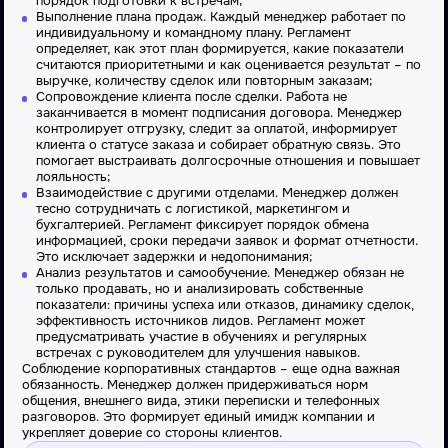
порядок подготовки к встречам;
Выполнение плана продаж. Каждый менеджер работает по
индивидуальному и командному плану. Регламент
определяет, как этот план формируется, какие показатели
считаются приоритетными и как оценивается результат – по
выручке, количеству сделок или повторным заказам;
Сопровождение клиента после сделки. Работа не
заканчивается в момент подписания договора. Менеджер
контролирует отгрузку, следит за оплатой, информирует
клиента о статусе заказа и собирает обратную связь. Это
помогает выстраивать долгосрочные отношения и повышает
лояльность;
Взаимодействие с другими отделами. Менеджер должен
тесно сотрудничать с логистикой, маркетингом и
бухгалтерией. Регламент фиксирует порядок обмена
информацией, сроки передачи заявок и формат отчетности.
Это исключает задержки и недопонимания;
Анализ результатов и самообучение. Менеджер обязан не
только продавать, но и анализировать собственные
показатели: причины успеха или отказов, динамику сделок,
эффективность источников лидов. Регламент может
предусматривать участие в обучениях и регулярных
встречах с руководителем для улучшения навыков.
Соблюдение корпоративных стандартов – еще одна важная
обязанность. Менеджер должен придерживаться норм
общения, внешнего вида, этики переписки и телефонных
разговоров. Это формирует единый имидж компании и
укрепляет доверие со стороны клиентов.