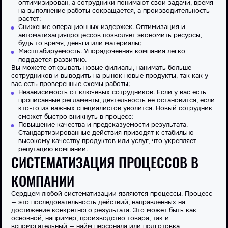
оптимизирован, а сотрудники понимают свои
задачи
, время
на выполнение
работы
сокращается, а производительность
растет;
Снижение операционных издержек
.
Оптимизация
и
автоматизация
процессов
позволяет экономить ресурсы,
будь то время, деньги или материалы;
Масштабируемость
. Упорядоченная компания легко
поддается
развитию
.
Вы можете открывать новые филиалы, нанимать больше
сотрудников
и выводить на рынок
новые
продукты, так как у
вас есть проверенные схемы
работы
;
Независимость от ключевых сотрудников
. Если у вас есть
прописанные регламенты,
деятельность
не остановится, если
кто-то из важных специалистов уволится.
Новый
сотрудник
сможет быстро вникнуть в
процесс
;
Повышение качества и предсказуемости результата
.
Стандартизированные
действия
приводят к стабильно
высокому качеству продуктов или услуг, что укрепляет
репутацию
компании
.
СИСТЕМАТИЗАЦИЯ ПРОЦЕССОВ В
КОМПАНИИ
Сердцем любой
систематизации
являются
процессы
.
Процесс
— это последовательность
действий
, направленных на
достижение конкретного
результата
. Это может быть как
основной, например, производство товара, так и
вспомогательный — найм персонала или подготовка