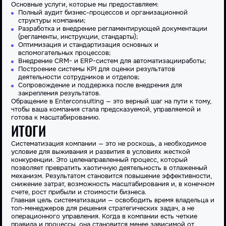
Основные услуги, которые мы предоставляем:
Полный аудит бизнес-процессов и организационной
структуры
компании
;
Разработка и внедрение регламентирующей документации
(регламенты, инструкции, стандарты);
Оптимизация
и стандартизация основных и
вспомогательных процессов;
Внедрение CRM- и ERP-систем для
автоматизации
работы
;
Построение системы KPI для оценки
результатов
деятельности
сотрудников и отделов;
Сопровождение и поддержка после внедрения для
закрепления результатов
.
Обращение в Enterconsulting — это верный
шаг
на пути к тому,
чтобы ваша
компания
стала предсказуемой, управляемой и
готова к масштабированию.
ИТОГИ
Систематизация компании
— это не роскошь, а необходимое
условие для выживания и
развития
в условиях жесткой
конкуренции. Это целенаправленный
процесс
, который
позволяет
превратить хаотичную
деятельность
в отлаженный
механизм. Результатом становится повышение
эффективности
,
снижение затрат, возможность масштабирования и, в конечном
счете, рост прибыли и стоимости бизнеса.
Главная
цель систематизации
— освободить время владельца и
топ-менеджеров для решения стратегических
задач
, а не
операционного управления. Когда в
компании
есть четкие
правила и
процессы
, она становится менее зависимой от