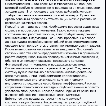
Систематизация
— это сложный и многогранный
процесс
,
который требует ответственного подхода. Его нельзя провести
за один день. Это последовательность
действий
, которая
требует терпения и вовлеченности всей команды. Правильно
организованный
процесс систематизации
можно разбить на
несколько ключевых
этапов
.
Первый
этап
— диагностика. Необходимо провести аудит всех
отделов и
процессов
в
компании
. Важно понять текущее
состояние: что работает хорошо, а что требует немедленного
вмешательства. Следующий
шаг
— планирование. На основе
данных аудита разрабатывается общий план
систематизации
,
определяются приоритеты, ставятся конкретные
цели
и
задачи
.
После планирования наступает
этап
внедрения. Это самый
сложный
шаг
, так как он предполагает изменения в привычной
работе
сотрудников. Важно проводить изменения постепенно,
объясняя их пользу и оказывая поддержку команде.
Финальный
этап
— контроль и поддержание
системы
.
Систематизация
не является разовой акцией. Созданную
систему
нужно постоянно отслеживать, анализировать ее
эффективность
и при необходимости корректировать.
Самостоятельная
систематизация
компании силами
внутренних сотрудников часто бывает неэффективной из-за
отсутствия объективного взгляда и глубоких знаний в области
управления
процессами
. Гораздо более надежным решением
является обращение к профессионалам. Компания
Enterconsulting предлагает услуги по комплексной
систематизации
бизнеса. Наши эксперты проводят глубокий