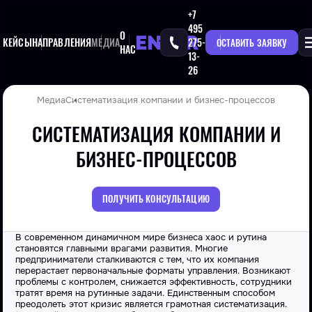
+7
495
О
КЕЙСЫ
НАПРАВЛЕНИЯ
МЕДИА
275-
ОСТАВИТЬ ЗАЯВКУ
НАС
13-
26
Медиа
Систематизация компании и бизнес-процессов
СИСТЕМАТИЗАЦИЯ КОМПАНИИ И
БИЗНЕС-ПРОЦЕССОВ
ПОЛУЧИТЬ КОНСУЛЬТАЦИЮ
В современном динамичном мире бизнеса хаос и рутина
становятся главными врагами развития. Многие
предприниматели сталкиваются с тем, что их компания
перерастает первоначальные форматы управления. Возникают
проблемы с контролем, снижается эффективность, сотрудники
тратят время на рутинные задачи. Единственным способом
преодолеть этот кризис является грамотная систематизация.