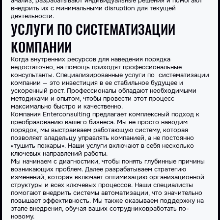
анализ, разрабатывают индивидуальные решения и помогают
внедрить их с минимальными disruption для текущей
деятельности
.
УСЛУГИ ПО СИСТЕМАТИЗАЦИИ
КОМПАНИИ
Когда внутренних ресурсов для наведения порядка
недостаточно, на помощь приходят профессиональные
консультанты. Специализированные услуги по
систематизации
компании
— это инвестиция в ее стабильное будущее и
ускоренный
рост
. Профессионалы обладают необходимыми
методиками и опытом, чтобы провести этот
процесс
максимально быстро и качественно.
Компания Enterconsulting предлагает комплексный подход к
преобразованию вашего бизнеса. Мы не просто наводим
порядок, мы выстраиваем работающую
систему
, которая
позволяет
владельцу управлять
компанией
, а не постоянно
«тушить пожары». Наши услуги включают в себя несколько
ключевых направлений
работы
.
Мы начинаем с диагностики, чтобы понять глубинные причины
возникающих проблем. Далее разрабатываем стратегию
изменений, которая включает
оптимизацию
организационной
структуры и всех ключевых
процессов
. Наши специалисты
помогают внедрить системы
автоматизации
, что значительно
повышает
эффективность
. Мы также оказываем поддержку на
этапе
внедрения, обучая ваших
сотрудников
работать
по-
новому.