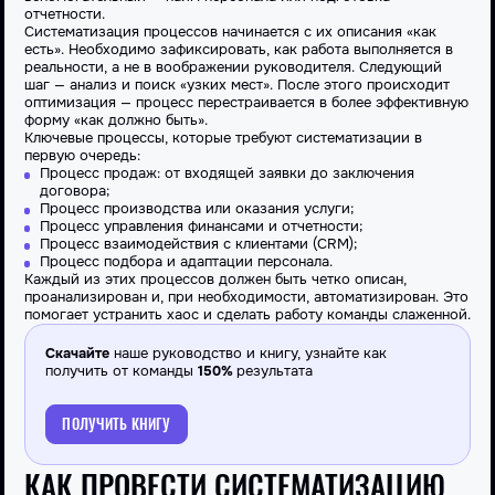
отчетности.
Систематизация процессов
начинается с их описания «как
есть». Необходимо зафиксировать, как
работа
выполняется в
реальности, а не в воображении руководителя. Следующий
шаг
— анализ и поиск «узких мест». После этого происходит
оптимизация
—
процесс
перестраивается в более эффективную
форму «как должно быть».
Ключевые
процессы
, которые требуют
систематизации
в
первую очередь:
Процесс
продаж: от входящей заявки до заключения
договора;
Процесс
производства или оказания услуги;
Процесс
управления финансами и отчетности;
Процесс
взаимодействия с клиентами (CRM);
Процесс
подбора и адаптации персонала.
Каждый из этих
процессов
должен быть четко описан,
проанализирован и, при необходимости, автоматизирован. Это
помогает
устранить хаос и сделать
работу
команды слаженной.
Скачайте
наше руководство и книгу, узнайте как
получить от команды
150%
результата
ПОЛУЧИТЬ КНИГУ
КАК ПРОВЕСТИ СИСТЕМАТИЗАЦИЮ