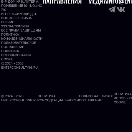
НАПРАВЛЕНИЯ
МЕДИА
INFO@ENT
Б-Р, ДОМ № 8, ЛИТЕР А,
ПОМЕЩЕНИЕ 10-Н, ОФИС
710
ИП ГЕРАСИМИДИ Д.Н.
ИНН 301509061535
ОГРНИП
323784700175214
ВСЕ ПРАВА ЗАЩИЩЕНЫ
ПОЛИТИКА
КОНФИДЕНЦИАЛЬНОСТИ
ПОЛЬЗОВАТЕЛЬСКОЕ
СОГЛАШЕНИЕ
ПОЛИТИКА
ИСПОЛЬЗОВАНИЯ
COOKIE
© 2024 - 2026
ENTERCONSULTING.RU
ПОЛИТИКА
© 2024 - 2026
ПОЛИТИКА
ПОЛЬЗОВАТЕЛЬСКОЕ
ИСПОЛЬЗО
ENTERCONSULTING.RU
КОНФИДЕНЦИАЛЬНОСТИ
СОГЛАШЕНИЕ
COOKIE