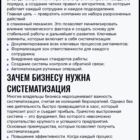
порядка, а создание четких правил и алгоритмов, по которым
работает
каждый
сотрудник
и каждое подразделение.
Главная
цель
— превратить
компанию
из набора разрозненных
действий
в слаженный механизм. Это
позволяет
минимизировать
влияние человеческого фактора и создать основу для
стабильной
работы
и дальнейшего
развития
. Ключевые
элементы, которые включает в себя
систематизация
:
Документирование всех ключевых
процессов
регламентов;
Формализация зон ответственности для каждого
сотрудника
;
Внедрение единых стандартов
работы
;
Создание системы контроля и обратной связи;
Автоматизация
рутинных операций.
ЗАЧЕМ БИЗНЕСУ НУЖНА
СИСТЕМАТИЗАЦИЯ
Многие владельцы
бизнеса
недооценивают важность
систематизации
, считая ее излишней бюрократией. Однако без
нее
деятельность
быстро превращается в хаос, который
тормозит
рост
и съедает прибыль. Грамотно выстроенная
система
— это фундамент, без которого невозможно
строительство крупного и успешного предприятия.
Основные преимущества, которые
позволяет
получить
систематизация
:
Повышение эффективности
. Когда каждый
процесс