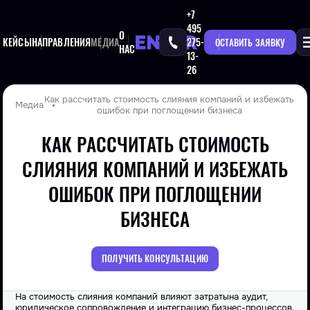
+7
495
О
КЕЙСЫ
НАПРАВЛЕНИЯ
МЕДИА
275-
ОСТАВИТЬ ЗАЯВКУ
НАС
13-
26
Как рассчитать стоимость слияния компаний и избежать
Медиа
ошибок при поглощении бизнеса
КАК РАССЧИТАТЬ СТОИМОСТЬ
СЛИЯНИЯ КОМПАНИЙ И ИЗБЕЖАТЬ
ОШИБОК ПРИ ПОГЛОЩЕНИИ
БИЗНЕСА
ПОЛУЧИТЬ КОНСУЛЬТАЦИЮ
На стоимость слияния компаний влияют затраты
на аудит,
юридическое сопровождение и интеграцию бизнес-процессов.