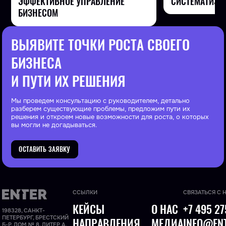
СИСТЕМАТИЗА
ЭФФЕКТИВНОЕ УПРАВЛЕНИЕ
БИЗНЕСОМ
ВЫЯВИТЕ ТОЧКИ РОСТА СВОЕГО
БИЗНЕСА
И ПУТИ ИХ РЕШЕНИЯ
Мы проведем консультацию с руководителем, детально
разберем существующие проблемы, предложим пути их
решения и откроем новые возможности для роста, о которых
вы могли не догадываться.
ОСТАВИТЬ ЗАЯВКУ
ССЫЛКИ
СВЯЗАТЬСЯ С 
КЕЙСЫ
О НАС
+7 495 27
198328, САНКТ-
ПЕТЕРБУРГ, БРЕСТСКИЙ
НАПРАВЛЕНИЯ
МЕДИА
INFO@ENT
Б-Р, ДОМ № 8, ЛИТЕР А,