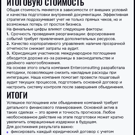
ИТОГОВУЮ СТОИМОСТЬ
Общая
стоимость
меняется в зависимости от внешних условий
и качества подготовки внутренней документации. Эффективная
стратегия
подразумевает учет не только прямых чеков, но и
возможных потерь от простоя бизнеса.
На финальные цифры влияют следующие факторы:
Срочность проведения реорганизации: форсирование
событий требует привлечения дополнительных ресурсов.
Качество корпоративного управления: наличие прозрачной
отчетности снижает затраты на аудит.
Юрисдикция участников: международное
поглощение
обходится дороже из-за разницы в законодательстве и
двойного налогообложения.
На основе этого опыта компания Enterconsulting разработала
методики, позволяющие снизить накладные расходы при
интеграции. Наша компания помогает провести
пошаговый
аудит текущих процессов, подготовить основной
договор
и
настроить систему контроля после завершения объединения.
ИТОГИ
Успешное
поглощение
или объединение компаний требует
детального финансового планирования. Основной
актив
в
таких сделках — это время и точность прогнозов. Любое
необоснованное
действие
на этапе подготовки может кратно
увеличить операционные издержки в будущем.
Для достижения результата важно:
фиксировать каждый юридический
договор
с учетом