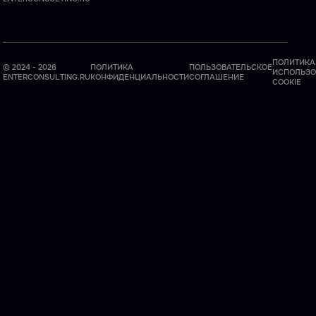
ПОЛИТИКА
© 2024 - 2026
ПОЛИТИКА
ПОЛЬЗОВАТЕЛЬСКОЕ
ИСПОЛЬЗО
ENTERCONSULTING.RU
КОНФИДЕНЦИАЛЬНОСТИ
СОГЛАШЕНИЕ
COOKIE