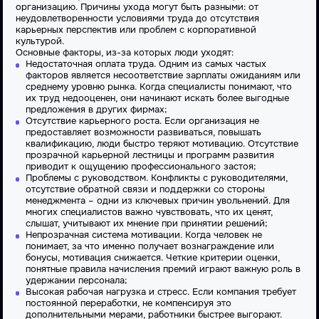
организацию. Причины ухода могут быть разными: от
неудовлетворенности условиями труда до отсутствия
карьерных перспектив или проблем с корпоративной
культурой.
Основные факторы, из-за которых люди уходят:
Недостаточная оплата труда. Одним из самых частых
факторов является несоответствие зарплаты ожиданиям или
среднему уровню рынка. Когда специалисты понимают, что
их труд недооценен, они начинают искать более выгодные
предложения в других фирмах;
Отсутствие карьерного роста. Если организация не
предоставляет возможности развиваться, повышать
квалификацию, люди быстро теряют мотивацию. Отсутствие
прозрачной карьерной лестницы и программ развития
приводит к ощущению профессионального застоя;
Проблемы с руководством. Конфликты с руководителями,
отсутствие обратной связи и поддержки со стороны
менеджмента – одни из ключевых причин увольнений. Для
многих специалистов важно чувствовать, что их ценят,
слышат, учитывают их мнение при принятии решений;
Непрозрачная система мотивации. Когда человек не
понимает, за что именно получает вознаграждение или
бонусы, мотивация снижается. Четкие критерии оценки,
понятные правила начисления премий играют важную роль в
удержании персонала;
Высокая рабочая нагрузка и стресс. Если компания требует
постоянной переработки, не компенсируя это
дополнительными мерами, работники быстрее выгорают.