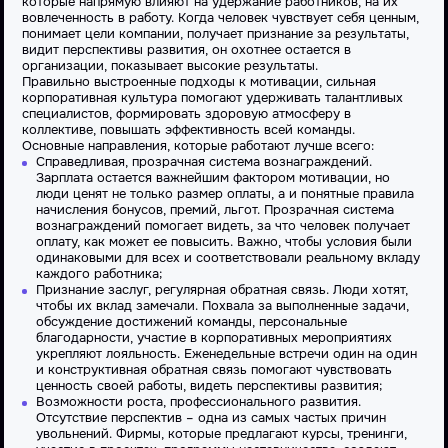
которые напрямую влияют на удержание работников, на их
вовлеченность в работу. Когда человек чувствует себя ценным,
понимает цели компании, получает признание за результаты,
видит перспективы развития, он охотнее остается в
организации, показывает высокие результаты.
Правильно выстроенные подходы к мотивации, сильная
корпоративная культура помогают удерживать талантливых
специалистов, формировать здоровую атмосферу в
коллективе, повышать эффективность всей команды.
Основные направления, которые работают лучше всего:
Справедливая, прозрачная система вознаграждений.
Зарплата остается важнейшим фактором мотивации, но
люди ценят не только размер оплаты, а и понятные правила
начисления бонусов, премий, льгот. Прозрачная система
вознаграждений помогает видеть, за что человек получает
оплату, как может ее повысить. Важно, чтобы условия были
одинаковыми для всех и соответствовали реальному вкладу
каждого работника;
Признание заслуг, регулярная обратная связь. Люди хотят,
чтобы их вклад замечали. Похвала за выполненные задачи,
обсуждение достижений команды, персональные
благодарности, участие в корпоративных мероприятиях
укрепляют лояльность. Еженедельные встречи один на один
и конструктивная обратная связь помогают чувствовать
ценность своей работы, видеть перспективы развития;
Возможности роста, профессионального развития.
Отсутствие перспектив – одна из самых частых причин
увольнений. Фирмы, которые предлагают курсы, тренинги,