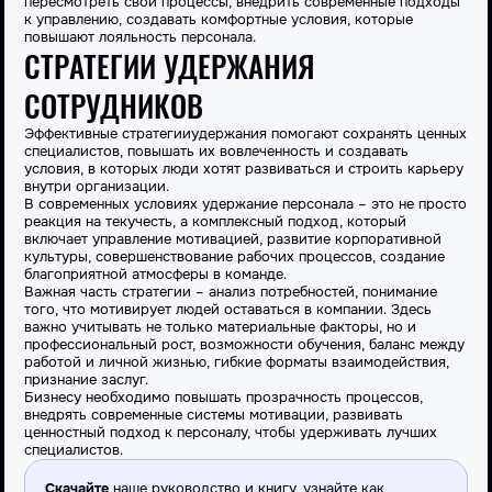
пересмотреть свои процессы, внедрить современные подходы
к управлению, создавать комфортные условия, которые
повышают лояльность персонала.
СТРАТЕГИИ УДЕРЖАНИЯ
СОТРУДНИКОВ
Эффективные
стратегии
удержания
помогают сохранять
ценных
специалистов, повышать их вовлеченность и создавать
условия, в которых люди хотят развиваться и строить карьеру
внутри
организации
.
В современных условиях удержание персонала – это не просто
реакция на текучесть, а комплексный подход, который
включает управление мотивацией, развитие корпоративной
культуры, совершенствование рабочих процессов, создание
благоприятной атмосферы в команде.
Важная часть стратегии – анализ потребностей, понимание
того, что мотивирует людей оставаться в
компании
. Здесь
важно учитывать не только материальные факторы, но и
профессиональный рост, возможности обучения, баланс между
работой и личной жизнью, гибкие форматы взаимодействия,
признание заслуг.
Бизнесу необходимо
повышать
прозрачность процессов,
внедрять современные системы мотивации, развивать
ценностный подход к персоналу, чтобы
удерживать
лучших
специалистов.
Скачайте
наше руководство и книгу, узнайте как