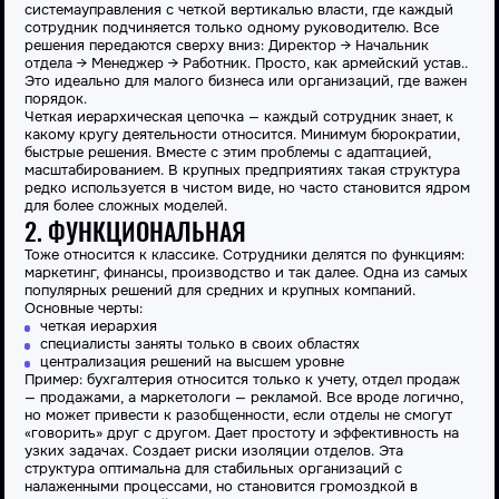
система
управления
с четкой вертикалью власти, где каждый
сотрудник подчиняется только одному руководителю. Все
решения передаются сверху вниз: Директор → Начальник
отдела → Менеджер → Работник. Просто, как армейский устав..
Это идеально для малого бизнеса или
организаций
, где важен
порядок.
Четкая
иерархическая
цепочка — каждый сотрудник знает, к
какому кругу деятельности
относится
. Минимум бюрократии,
быстрые решения. Вместе с этим проблемы с адаптацией,
масштабированием. В крупных
предприятиях
такая
структура
редко используется в чистом
виде
, но часто становится ядром
для более сложных моделей.
2. ФУНКЦИОНАЛЬНАЯ
Тоже
относится
к классике. Сотрудники делятся по функциям:
маркетинг, финансы, производство и так далее. Одна из самых
популярных решений для средних и крупных компаний.
Основные черты:
четкая иерархия
специалисты заняты только в своих областях
централизация решений на высшем уровне
Пример: бухгалтерия
относится
только к учету, отдел продаж
— продажами, а маркетологи — рекламой. Все вроде логично,
но может привести к разобщенности, если отделы не смогут
«говорить» друг с другом. Дает простоту и эффективность на
узких задачах. Создает риски изоляции отделов. Эта
структура
оптимальна для стабильных организаций с
налаженными процессами, но становится громоздкой в