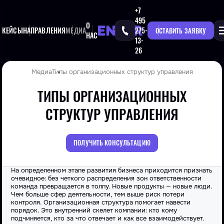
+7
495
О
КЕЙСЫ
НАПРАВЛЕНИЯ
МЕДИА
275-
ОСТАВИТЬ ЗАЯВКУ
НАС
13-
26
Медиа
Типы организационных структур управления
ТИПЫ ОРГАНИЗАЦИОННЫХ
СТРУКТУР УПРАВЛЕНИЯ
ПОЛУЧИТЬ КОНСУЛЬТАЦИЮ
На определенном этапе развития бизнеса приходится признать
очевидное: без четкого распределения зон ответственности
команда превращается в толпу. Новые продукты — новые люди.
Чем больше сфер деятельности, тем выше риск потери
контроля. Организационная структура помогает навести
порядок. Это внутренний скелет компании: кто кому
подчиняется, кто за что отвечает и как все взаимодействует.