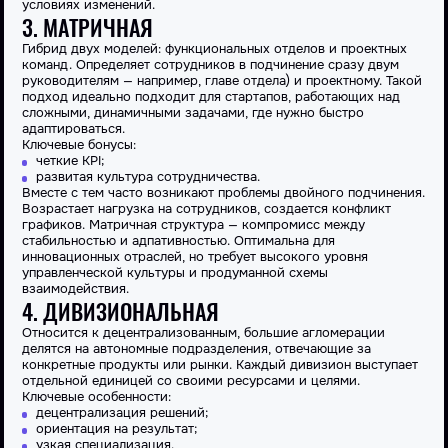
условиях изменений.
3. МАТРИЧНАЯ
Гибрид двух моделей:
функциональных
отделов и
проектны
х
команд.
Определяет
сотрудников в подчинение сразу двум
руководителям — например, главе отдела) и проектному. Такой
подход идеально подходит для стартапов, работающих над
сложными, динамичными задачами, где нужно быстро
адаптироваться.
Ключевые бонусы:
четкие KPI;
развитая культура сотрудничества.
Вместе с тем часто возникают проблемы двойного подчинения.
Возрастает нагрузка на сотрудников, создается конфликт
графиков. Матричная
структура
— компромисс между
стабильностью и адпативностью. Оптимальна для
инновационных отраслей, но требует высокого уровня
управленческой культуры и продуманной схемы
взаимодействия.
4. ДИВИЗИОНАЛЬНАЯ
Относится
к децентрализованным, большие агломерации
делятся на автономные
подразделения
, отвечающие за
конкретные продукты или рынки. Каждый дивизион выступает
отдельной единицей со своими ресурсами и целями.
Ключевые особенности:
децентрализация решений;
ориентация на результат;
узкая специализация.