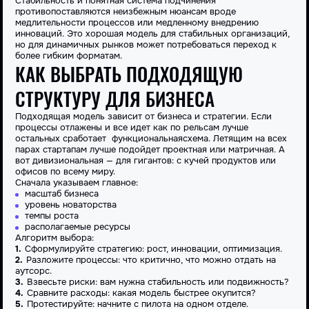
Стабильность и понятная
система
подчинения
противопоставляются неизбежным нюансам вроде
медлительности процессов или медленному внедрению
инноваций. Это хорошая модель для стабильных
организаций
,
но для динамичных рынков может потребоваться переход к
более гибким форматам.
КАК ВЫБРАТЬ ПОДХОДЯЩУЮ
СТРУКТУРУ ДЛЯ БИЗНЕСА
Подходящая модель зависит от бизнеса и стратегии. Если
процессы отлажены и все идет как по рельсам лучше
остальных сработает
функциональная
схема
. Летящим на всех
парах стартапам лучше подойдет проектная или матричная. А
вот
дивизиональная
— для гигантов: с кучей продуктов или
офисов по всему миру.
Сначала
указываем
главное:
масштаб бизнеса
уровень новаторства
темпы роста
располагаемые ресурсы
Алгоритм
выбора
:
Сформулируйте стратегию: рост, инновации, оптимизация.
Разложите процессы: что критично, что можно отдать на
аутсорс.
Взвесьте риски: вам нужна стабильность или подвижность?
Сравните расходы: какая модель быстрее окупится?
Протестируйте: начните с пилота на одном отделе.