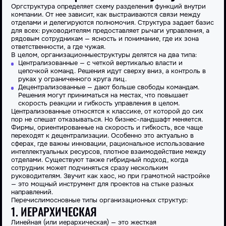
Оргструктура
определяет
схему разделения функций внутри
компании
. От нее зависит, как выстраиваются связи между
отделами и делегируются полномочия. Структура задает базис
для всех: руководителям предоставляет рычаги
управления
, а
рядовым сотрудникам — ясность и понимание, где их зона
ответственности, а где чужая.
В целом,
организационные
структуры
делятся на два
типа
:
Централизованные — с четкой вертикалью власти и
цепочкой команд. Решения идут сверху вниз, а контроль в
руках у ограниченного круга лиц.
Децентрализованные — дают больше свободы командам.
Решения могут приниматься на местах, что повышает
скорость реакции и гибкость управления в целом.
Централизованные
относятся
к классике, от которой до сих
пор не спешат отказываться. Но бизнес-ландшафт меняется.
Фирмы, ориентированные на скорость и гибкость, все чаще
переходят к децентрализации. Особенно это актуально в
сферах, где важны инновации, рациональное использование
интеллектуальных ресурсов, плотное взаимодействие между
отделами. Существуют также гибридный подход, когда
сотрудник может подчиняться сразу нескольким
руководителям. Звучит как хаос, но при грамотной настройке
— это мощный инструмент для
проектов
на стыке разных
направлений.
Перечислим
основные типы организационных структур:
1. ИЕРАРХИЧЕСКАЯ
Линейная
(или
иерархическая
) — это жесткая