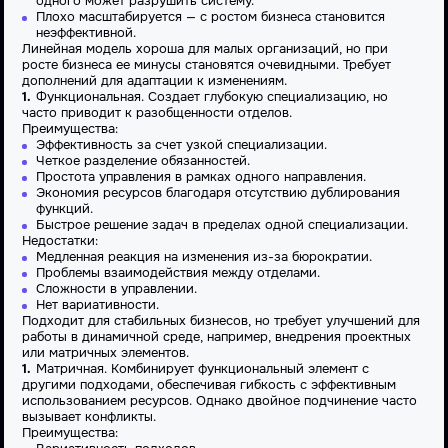
одного может разрушить систему.
Плохо масштабируется — с ростом бизнеса становится
неэффективной.
Линейная
модель хороша для малых
организаций
, но при
росте бизнеса ее минусы становятся очевидными. Требует
дополнений для адаптации к изменениям.
Функциональная
. Создает глубокую специализацию, но
часто приводит к разобщенности отделов.
Преимущества
:
Эффективность за счет узкой специализации.
Четкое разделение обязанностей.
Простота
управлени
я в рамках одного направления.
Экономия ресурсов благодаря отсутствию дублирования
функций.
Быстрое решение задач в пределах одной специализации.
Недостатки
:
Медленная реакция на изменения из-за бюрократии.
Проблемы взаимодействия между отделами.
Сложности в
управлении
.
Нет вариативности.
Подходит для стабильных бизнесов, но требует улучшений для
работы в динамичной среде, например, внедрения
проектных
или
матричных
элементов.
Матричная
. Комбинирует
функциональный
элемент с
другими подходами, обеспечивая гибкость с эффективным
использованием ресурсов. Однако двойное подчинение часто
вызывает конфликты.
Преимущества
: