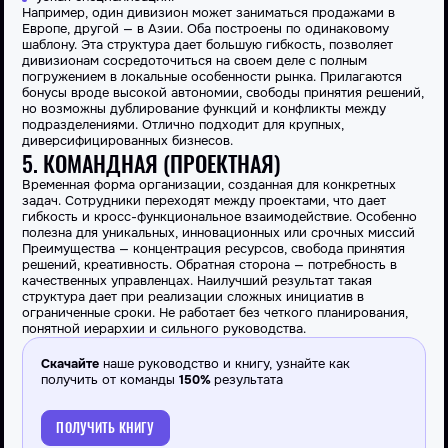
Например, один дивизион может заниматься продажами в
Европе, другой — в Азии. Оба построены по одинаковому
шаблону. Эта
структура
дает большую гибкость, позволяет
дивизионам сосредоточиться на своем деле с полным
погружением в локальные особенности рынка. Прилагаются
бонусы вроде высокой автономии, свободы принятия решений,
но возможны дублирование функций и конфликты между
подразделениями
. Отлично подходит для крупных,
диверсифицированных бизнесов.
5. КОМАНДНАЯ (ПРОЕКТНАЯ)
Временная форма
организации
, созданная для конкретных
задач. Сотрудники переходят между проектами, что дает
гибкость и кросс-функциональное взаимодействие. Особенно
полезна для уникальных, инновационных или срочных миссий
Преимущества
— концентрация ресурсов, свобода принятия
решений, креативность. Обратная сторона — потребность в
качественных управленцах. Наилучший результат такая
структура
дает при реализации сложных инициатив в
ограниченные сроки. Не работает без четкого планирования,
понятной иерархии и сильного руководства.
Скачайте
наше руководство и книгу, узнайте как
получить от команды
150%
результата
ПОЛУЧИТЬ КНИГУ