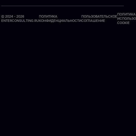
ПОЛИТИКА
© 2024 - 2026
ПОЛИТИКА
ПОЛЬЗОВАТЕЛЬСКОЕ
ИСПОЛЬЗО
ENTERCONSULTING.RU
КОНФИДЕНЦИАЛЬНОСТИ
СОГЛАШЕНИЕ
COOKIE