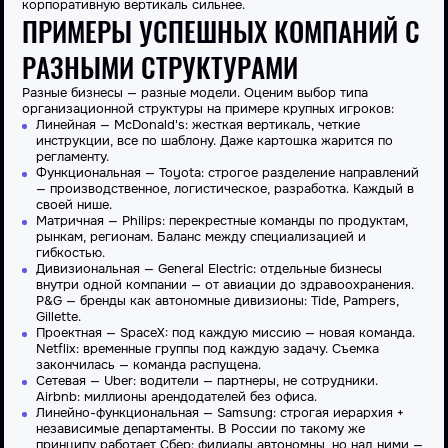
корпоративную вертикаль сильнее.
ПРИМЕРЫ УСПЕШНЫХ КОМПАНИЙ С
РАЗНЫМИ СТРУКТУРАМИ
Разные бизнесы — разные модели. Оценим
выбор типа
организационной структуры
на примере крупных игроков:
Линейная
— McDonald's: жесткая вертикаль, четкие
инструкции, все по шаблону. Даже картошка жарится по
регламенту.
Функциональная — Toyota: строгое разделение направлений
—
производственное
, логистическое, разработка. Каждый в
своей нише.
Матричная — Philips: перекрестные команды по продуктам,
рынкам, регионам. Баланс между специализацией и
гибкостью.
Дивизиональная
— General Electric: отдельные бизнесы
внутри одной компании — от авиации до здравоохранения.
P&G — бренды как автономные дивизионы: Tide, Pampers,
Gillette.
Проектная — SpaceX: под каждую миссию — новая команда.
Netflix: временные группы под каждую задачу. Съемка
закончилась — команда распущена.
Сетевая — Uber: водители — партнеры, не сотрудники.
Airbnb: миллионы арендодателей без офиса.
Линейно-функциональная — Samsung: строгая иерархия +
независимые департаменты. В России по такому же
принципу работает Сбер: филиалы автономны, но над ними —