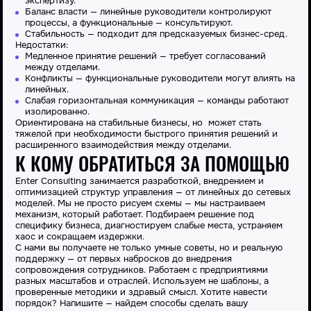
экспертизу.
Баланс власти — линейные руководители контролируют
процессы, а
функциональные
— консультируют.
Стабильность — подходит для предсказуемых бизнес-сред.
Недостатки:
Медленное принятие решений — требует согласований
между отделами.
Конфликты —
функциональные
руководители могут влиять на
линейных
.
Слабая горизонтальная коммуникация — команды работают
изолированно.
Ориентирована на стабильные бизнесы, но может стать
тяжелой при необходимости быстрого принятия решений и
расширенного взаимодействия между отделами.
К КОМУ ОБРАТИТЬСЯ ЗА ПОМОЩЬЮ
Enter Consulting занимается разработкой, внедрением и
оптимизацией структур
управления
— от
линейных
до сетевых
моделей. Мы не просто рисуем
схемы
— мы настраиваем
механизм, который работает. Подбираем решение под
специфику бизнеса, диагностируем слабые места, устраняем
хаос и сокращаем издержки.
С нами вы получаете не только умные советы, но и реальную
поддержку — от первых набросков до внедрения
сопровождения сотрудников. Работаем с предприятиями
разных масштабов и отраслей. Используем не шаблоны, а
проверенные методики и здравый смысл. Хотите навести
порядок? Напишите — найдем способы сделать вашу