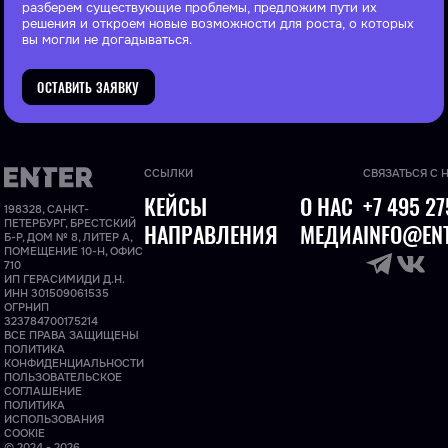
разберем существующие проблемы, предложим пути их
решения и откроем новые возможности для роста, о которых
вы могли не догадываться.
ОСТАВИТЬ ЗАЯВКУ
ССЫЛКИ
СВЯЗАТЬСЯ С 
КЕЙСЫ
О НАС
+7 495 27
198328, САНКТ-
ПЕТЕРБУРГ, БРЕСТСКИЙ
НАПРАВЛЕНИЯ
МЕДИА
INFO@ENT
Б-Р, ДОМ № 8, ЛИТЕР А,
ПОМЕЩЕНИЕ 10-Н, ОФИС
710
ИП ГЕРАСИМИДИ Д.Н.
ИНН 301509061535
ОГРНИП
323784700175214
ВСЕ ПРАВА ЗАЩИЩЕНЫ
ПОЛИТИКА
КОНФИДЕНЦИАЛЬНОСТИ
ПОЛЬЗОВАТЕЛЬСКОЕ
СОГЛАШЕНИЕ
ПОЛИТИКА
ИСПОЛЬЗОВАНИЯ
COOKIE
© 2024 - 2026