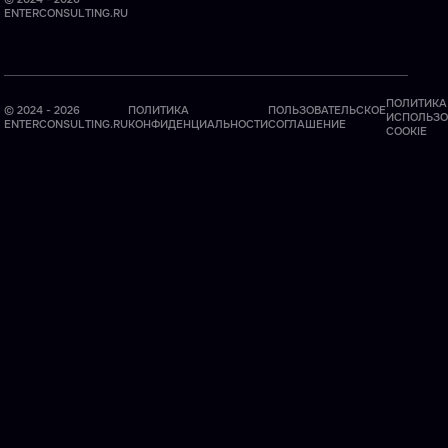
ENTERCONSULTING.RU
ПОЛИТИКА
© 2024 - 2026
ПОЛИТИКА
ПОЛЬЗОВАТЕЛЬСКОЕ
ИСПОЛЬЗО
ENTERCONSULTING.RU
КОНФИДЕНЦИАЛЬНОСТИ
СОГЛАШЕНИЕ
COOKIE