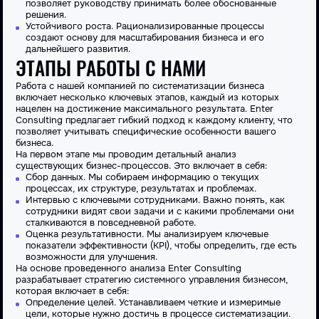
позволяет руководству принимать более обоснованные
решения.
Устойчивого роста. Рационализированные процессы
создают основу для масштабирования бизнеса и его
дальнейшего развития.
ЭТАПЫ РАБОТЫ С НАМИ
Работа с нашей компанией по систематизации бизнеса
включает несколько ключевых этапов, каждый из которых
нацелен на достижение максимального результата. Enter
Consulting предлагает гибкий подход к каждому клиенту, что
позволяет учитывать специфические особенности вашего
бизнеса.
На первом этапе мы проводим детальный анализ
существующих бизнес-процессов. Это включает в себя:
Сбор данных. Мы собираем информацию о текущих
процессах, их структуре, результатах и проблемах.
Интервью с ключевыми сотрудниками. Важно понять, как
сотрудники видят свои задачи и с какими проблемами они
сталкиваются в повседневной работе.
Оценка результативности. Мы анализируем ключевые
показатели эффективности (KPI), чтобы определить, где есть
возможности для улучшения.
На основе проведенного анализа Enter Consulting
разрабатывает стратегию системного управления бизнесом,
которая включает в себя:
Определение целей. Устанавливаем четкие и измеримые
цели, которые нужно достичь в процессе систематизации.